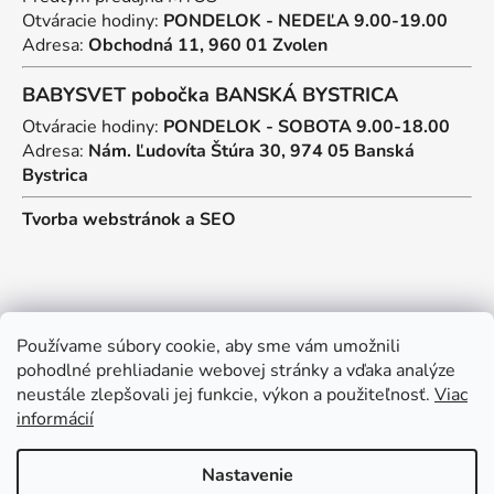
Otváracie hodiny:
PONDELOK - NEDEĽA 9.00-19.00
Adresa:
Obchodná 11, 960 01 Zvolen
BABYSVET pobočka BANSKÁ BYSTRICA
Otváracie hodiny:
PONDELOK - SOBOTA 9.00-18.00
Adresa:
Nám. Ľudovíta Štúra 30, 974 05 Banská
Bystrica
Tvorba webstránok
a
SEO
Kontakt
Používame súbory cookie, aby sme vám umožnili
pohodlné prehliadanie webovej stránky a vďaka analýze
predajna
@
myos.sk
neustále zlepšovali jej funkcie, výkon a použiteľnosť.
Viac
informácií
+421 902 950 906
Nastavenie