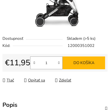
Dostupnosť
Skladem
(>5 ks)
Kód:
12000351002
€11,95
DO KOŠÍKA
Jednotková cena:
Tlač
Opýtať sa
Zdieľať
Popis