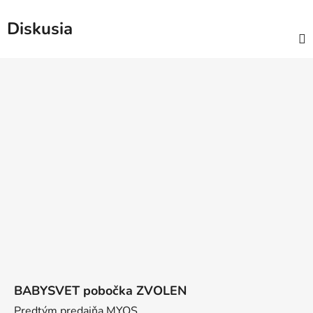
Diskusia
Z
á
p
ä
t
i
e
BABYSVET pobočka ZVOLEN
Predtým predajňa MYOS