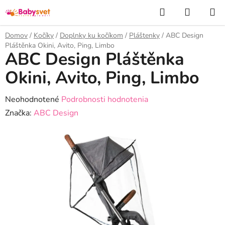
Prejsť
Hľadať
NÁKUP
na
KOŠÍK
obsah
Domov
/
Kočíky
/
Doplnky ku kočíkom
/
Pláštenky
/
ABC Design
Pláštěnka Okini, Avito, Ping, Limbo
ABC Design Pláštěnka
Okini, Avito, Ping, Limbo
Priemerné
Neohodnotené
Podrobnosti hodnotenia
hodnotenie
Značka:
ABC Design
produktu
je
0,0
z
5
hviezdičiek.