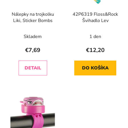
p
u
r
k
Nálepky na trojkolku
42P6319 Floss&Rock
o
t
Liki, Sticker Bombs
Švihadlo Lev
d
o
u
v
Skladem
1 den
k
t
€7,69
€12,20
o
v
DETAIL
DO KOŠÍKA