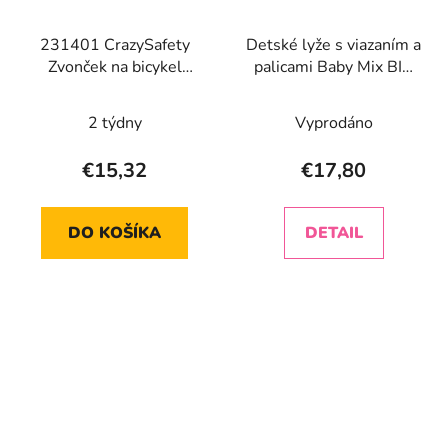
231401 CrazySafety
Detské lyže s viazaním a
Zvonček na bicykel
palicami Baby Mix BIG
Leopard žltý
FOOT 42 cm červené
2 týdny
Vyprodáno
€15,32
€17,80
DO KOŠÍKA
DETAIL