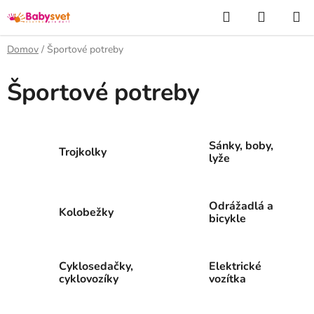
Prejsť
Hľadať
NÁKUP
na
KOŠÍK
obsah
Domov
/
Športové potreby
Športové potreby
Sánky, boby,
Trojkolky
lyže
Odrážadlá a
Kolobežky
bicykle
Cyklosedačky,
Elektrické
cyklovozíky
vozítka