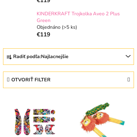
€119
KINDERKRAFT Trojkolka Aveo 2 Plus
Green
Objednáno
(>5 ks)
€119
R
Radiť podľa:
Najlacnejšie
a
d
e
OTVORIŤ FILTER
n
i
V
e
ý
p
p
r
i
o
s
d