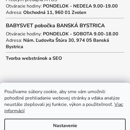
Otváracie hodiny:
PONDELOK - NEDEĽA 9.00-19.00
Adresa:
Obchodná 11, 960 01 Zvolen
BABYSVET pobočka BANSKÁ BYSTRICA
Otváracie hodiny:
PONDELOK - SOBOTA 9.00-18.00
Adresa:
Nám. Ľudovíta Štúra 30, 974 05 Banská
Bystrica
Tvorba webstránok
a
SEO
Kontakt
Používame súbory cookie, aby sme vám umožnili
pohodlné prehliadanie webovej stránky a vďaka analýze
predajna
@
myos.sk
neustále zlepšovali jej funkcie, výkon a použiteľnosť.
Viac
informácií
+421 902 950 906
Nastavenie