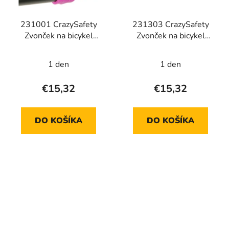
231001 CrazySafety
231303 CrazySafety
Zvonček na bicykel
Zvonček na bicykel
Žralok ružový
Tiger zelený
1 den
1 den
€15,32
€15,32
DO KOŠÍKA
DO KOŠÍKA