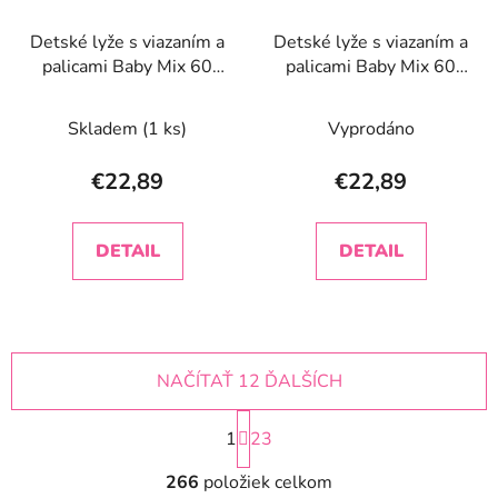
Detské lyže s viazaním a
Detské lyže s viazaním a
palicami Baby Mix 60
palicami Baby Mix 60
cm červené
cm modré
Skladem
(1 ks)
Vyprodáno
€22,89
€22,89
DETAIL
DETAIL
NAČÍTAŤ 12 ĎALŠÍCH
S
1
t
23
r
O
á
266
položiek celkom
v