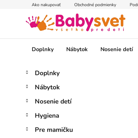
Prejsť
Ako nakupovať
Obchodné podmienky
Pod
na
obsah
Doplnky
Nábytok
Nosenie detí
B
K
Preskočiť
Doplnky
a
kategórie
o
t
č
Nábytok
e
n
g
ý
Nosenie detí
ó
p
r
Hygiena
i
a
e
n
Pre mamičku
e