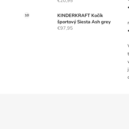
€20,95
KINDERKRAFT Kočík
športový Siesta Ash grey
€97,95
Z
á
p
ä