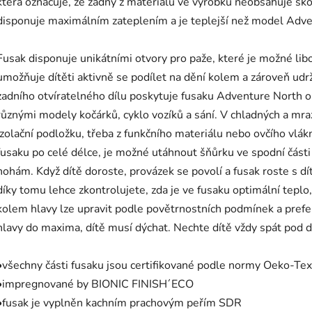
která označuje, že žádný z materiálů ve výrobku neobsahuje šk
disponuje maximálním zateplením a je teplejší než model Adve
Fusak disponuje unikátními otvory pro paže, které je možné libo
umožňuje dítěti aktivně se podílet na dění kolem a zároveň udrž
zadního otvíratelného dílu poskytuje fusaku Adventure North ob
různými modely kočárků, cyklo vozíků a sání. V chladných a mra
izolační podložku, třeba z funkčního materiálu nebo ovčího vlák
fusaku po celé délce, je možné utáhnout šňůrku ve spodní části t
nohám. Když dítě doroste, provázek se povolí a fusak roste s dít
díky tomu lehce zkontrolujete, zda je ve fusaku optimální teplo, 
kolem hlavy lze upravit podle povětrnostních podmínek a prefer
hlavy do maxima, dítě musí dýchat. Nechte dítě vždy spát pod
•všechny části fusaku jsou certifikované podle normy Oeko-Tex
•impregnované by BIONIC FINISH´ECO
•fusak je vyplněn kachním prachovým peřím SDR