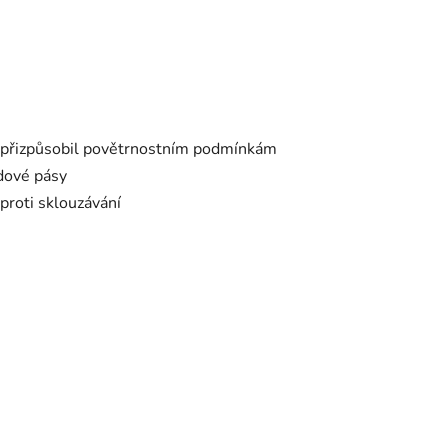
e přizpůsobil povětrnostním podmínkám
odové pásy
proti sklouzávání