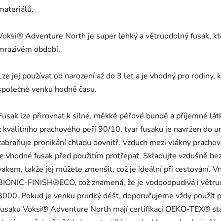
materiálů.
Voksi® Adventure North je super lehký a větruodolný fusak, kte
mrazivém období.
Lze jej používat od narození až do 3 let a je vhodný pro rodiny, k
společně venku hodně času.
Fusak lze přirovnat k silné, měkké péřové bundě a příjemné látky
z kvalitního prachového peří 90/10, tvar fusaku je navržen do u
zabraňuje pronikání chladu dovnitř. Vzduch mezi vlákny prachov
je vhodné fusak před použitím protřepat. Skladujte vzdušně 
vakem, takže jej můžete zmenšit, což je ideální při cestování. V
BIONIC-FINISH®ECO, což znamená, že je vodoodpudivá i větru
3000. Pokud je venku prudký déšť, doporučujeme vždy použít p
fusaku Voksi® Adventure North mají certifikaci OEKO-TEX® stand