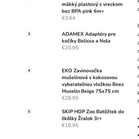
mäkký plastový s vreckom
bez BPA pink 6m+
€3,64
ADAMEX Adaptéry pre
kočíky Belissa a Nola
€20,95
EKO Zavinovačka
mušelínová s kokosovou
vyberateľnou vložkou Bees
Muselin Beige 75x75 cm
€28,95
SKIP HOP Zoo Batôžtek do
škôlky Žralok 3r+
€19,95