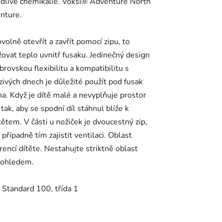
odlivé chemikálie. Voksi® Adventure North
nture.
volně otevřít a zavřít pomocí zipu, to
ovat teplo uvnitř fusaku. Jedinečný design
rovskou flexibilitu a kompatibilitu s
zivých dnech je důležité použít pod fusak
na. Když je dítě malé a nevyplňuje prostor
ak, aby se spodní díl stáhnul blíže k
ětem. V části u nožiček je dvoucestný zip,
případně tím zajistit ventilaci. Oblast
encí dítěte. Nestahujte striktně oblast
 dohledem.
 Standard 100, třída 1