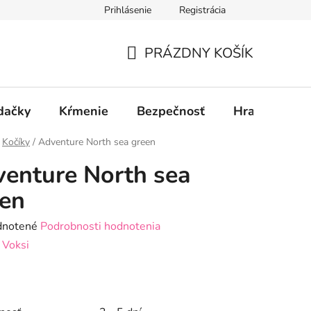
Prihlásenie
Registrácia
PRÁZDNY KOŠÍK
NÁKUPNÝ
KOŠÍK
dačky
Kŕmenie
Bezpečnosť
Hračky
P
Kočíky
/
Adventure North sea green
enture North sea
en
rné
notené
Podrobnosti hodnotenia
enie
:
Voksi
tu