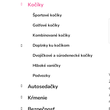
l
Kočíky
Športové kočíky
Golfové kočíky
Kombinované kočíky
Doplnky ku kočíkom
Dvojíčkové a súrodenecké kočíky
Hlboké vaničky
Podvozky
Autosedačky
Kŕmenie
Bezpečnosť