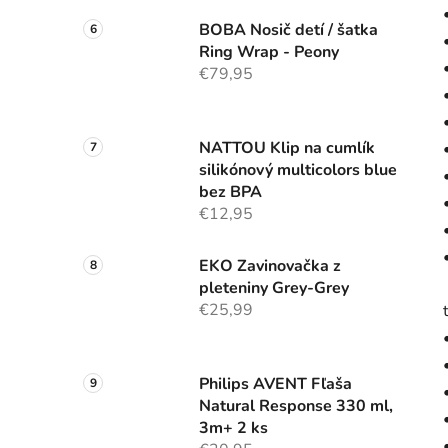
BOBA Nosič detí / šatka
Ring Wrap - Peony
€79,95
NATTOU Klip na cumlík
silikónový multicolors blue
bez BPA
€12,95
EKO Zavinovačka z
pleteniny Grey-Grey
€25,99
Philips AVENT Fľaša
Natural Response 330 ml,
3m+ 2 ks