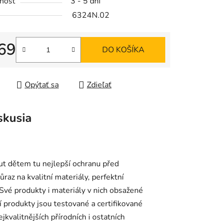
nosť
3 - 5 dní
6324N.02
iek.
69
DO KOŠÍKA
tková cena:
Opýtať sa
Zdieľať
skusia
ut dětem tu nejlepší ochranu před
az na kvalitní materiály, perfektní
 Své produkty i materiály v nich obsažené
í produkty jsou testované a certifikované
kvalitnějších přírodních i ostatních