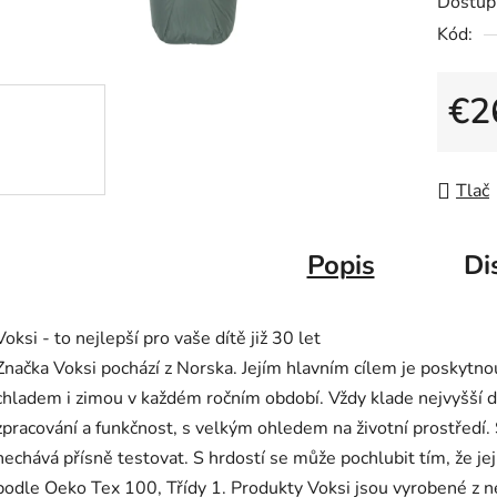
Dostup
z
Kód:
5
hviezdič
€2
Jedno
Tlač
Popis
Di
Voksi - to nejlepší pro vaše dítě již 30 let
Značka Voksi pochází z Norska. Jejím hlavním cílem je poskytno
chladem i zimou v každém ročním období. Vždy klade nejvyšší důr
zpracování a funkčnost, s velkým ohledem na životní prostředí.
nechává přísně testovat. S hrdostí se může pochlubit tím, že jej
podle Oeko Tex 100, Třídy 1. Produkty Voksi jsou vyrobené z nej