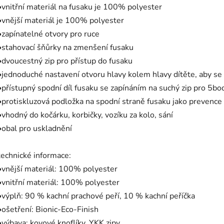
•vnitřní materiál na fusaku je 100% polyester
•vnější materiál je 100% polyester
•zapínatelné otvory pro ruce
•stahovací šňůrky na zmenšení fusaku
•dvoucestný zip pro přístup do fusaku
•jednoduché nastavení otvoru hlavy kolem hlavy dítěte, aby s
•přístupný spodní díl fusaku se zapínáním na suchý zip pro 5b
•protiskluzová podložka na spodní straně fusaku jako prevence 
•vhodný do kočárku, korbičky, vozíku za kolo, sání
•obal pro uskladnění
technické informace:
•vnější materiál: 100% polyester
•vnitřní materiál: 100% polyester
•výplň: 90 % kachní prachové peří, 10 % kachní peříčka
•ošetření: Bionic-Eco-Finish
•výbava: kovové knoflíky, YKK zipy