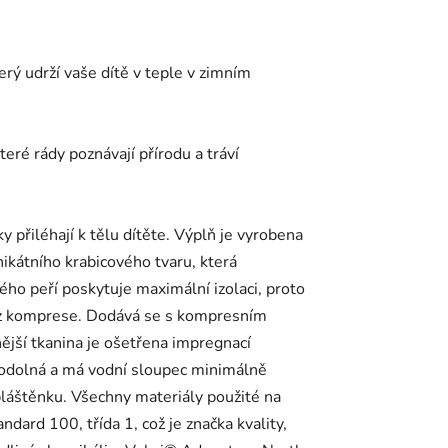
rý udrží vaše dítě v teple v zimním
teré rády poznávají přírodu a tráví
 přiléhají k tělu dítěte. Výplň je vyrobena
nikátního krabicového tvaru, která
ého peří poskytuje maximální izolaci, proto
bez komprese. Dodává se s kompresním
nější tkanina je ošetřena impregnací
odolná a má vodní sloupec minimálně
láštěnku. Všechny materiály použité na
ard 100, třída 1, což je značka kvality,