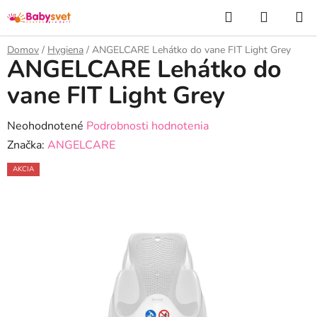
Prejsť
Hľadať
NÁKUP
na
KOŠÍK
obsah
Domov
/
Hygiena
/
ANGELCARE Lehátko do vane FIT Light Grey
ANGELCARE Lehátko do
vane FIT Light Grey
Priemerné
Neohodnotené
Podrobnosti hodnotenia
hodnotenie
Značka:
ANGELCARE
produktu
AKCIA
je
0,0
z
5
hviezdičiek.