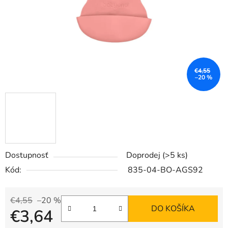
€4,55
–20 %
Dostupnosť
Doprodej
(>5 ks)
Kód:
835-04-BO-AGS92
€4,55
–20 %
DO KOŠÍKA
€3,64