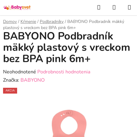
Prejsť
Hľadať
NÁKUP
na
KOŠÍK
obsah
Domov
/
Kŕmenie
/
Podbradníky
/
BABYONO Podbradník mäkký
plastový s vreckom bez BPA pink 6m+
BABYONO Podbradník
mäkký plastový s vreckom
bez BPA pink 6m+
Priemerné
Neohodnotené
Podrobnosti hodnotenia
hodnotenie
Značka:
BABYONO
produktu
AKCIA
je
0,0
z
5
hviezdičiek.