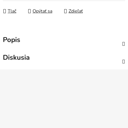
Jednotková cena:
Tlač
Opýtať sa
Zdieľať
Popis
Diskusia
Z
á
p
ä
t
i
e