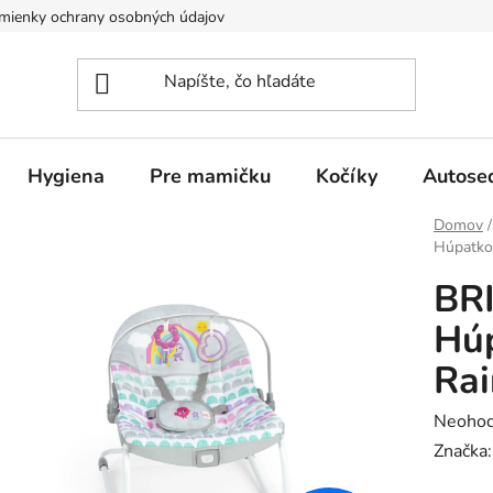
mienky ochrany osobných údajov
Hygiena
Pre mamičku
Kočíky
Autose
Domov
/
Húpatko
BR
Húp
Ra
Prieme
Neohod
hodnot
Značka
produk