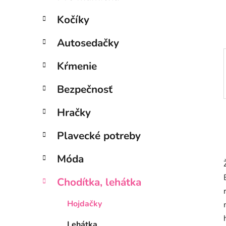
e
l
Kočíky
Autosedačky
Kŕmenie
Bezpečnosť
Hračky
Plavecké potreby
Móda
Chodítka, lehátka
Hojdačky
Lehátka