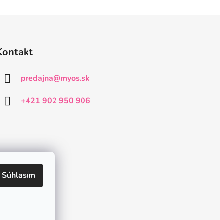
Kontakt
predajna
@
myos.sk
+421 902 950 906
Súhlasím