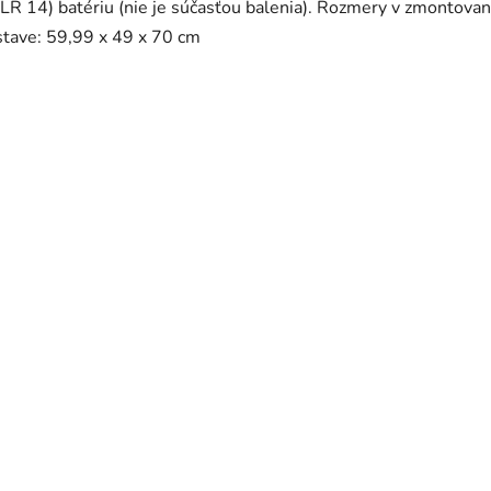
(LR 14) batériu (nie je súčasťou balenia). Rozmery v zmontov
stave: 59,99 x 49 x 70 cm