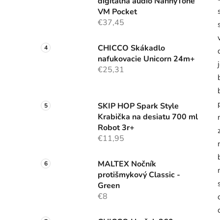
digitálna audio NannyTone
VM Pocket
€37,45
CHICCO Skákadlo
nafukovacie Unicorn 24m+
€25,31
SKIP HOP Spark Style
Krabička na desiatu 700 ml
Robot 3r+
€11,95
MALTEX Nočník
protišmykový Classic -
Green
€8