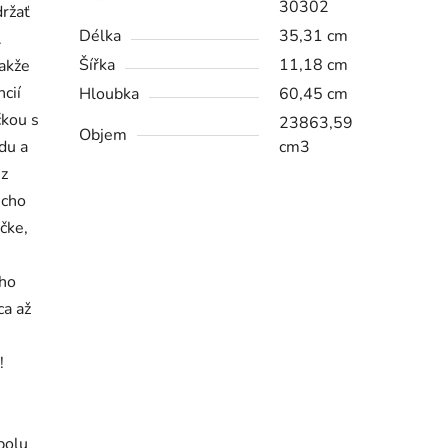
30302
držať
Délka
35,31 cm
.
Šířka
11,18 cm
takže
cií
Hloubka
60,45 cm
čkou s
23863,59
Objem
du a
cm3
 z
ucho
ačke,
 ho
ca až
!
polu