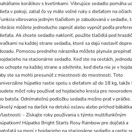
naháňanie korálikov s kvetinkami. Vibrujúce sedadlo pomáha u
dieťa v pokoji, zatiaľ čo vy máte voľné ruky s dieťaťom na očiach
Funkcia vibrovania jedným tlačidlom je zabudovaná v sedadle, 
vibrácie môžete jednoducho zapnúť alebo vypnúť podľa preferen
dieťaťa. Ak chcete sedadlo nakloniť, použite tlačidlá pod hrazdi
hračkami na každej strane sedadla, ktoré sa dajú nastaviť dopre
dozadu. Pomocou predného nárazníka môžete plynule prepínať
hojdacieho na stacionárne sedadlo. Keď ste na cestách, jednod
ho uchopte na každej strane a zdvihnite, keď dieťa nie je v hojd
aby ste sa mohli presunúť z miestnosti do miestnosti. Toto
univerzálne húpatko rastie spolu s dieťaťom až do 18 kg, takže
budete môcť roky používať od hojdacieho kresla pre novoroden
po batoľa. Odnímateľnú podložku sedadla možno prať v práčke.
Skvelý nápad na darček na detskú oslavu alebo príchod bábätka
Vlastnosti: - Získajte roky používania s týmto multifunkčným
húpatkom! Húpatko Bright Starts Rosy Rainbow pre dojčatá a
batoľatá sa mení z hojdacieho na stacionárne sedadlo a rastie s