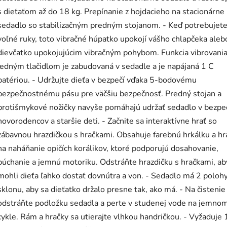
s dieťaťom až do 18 kg. Prepínanie z hojdacieho na stacionárne
sedadlo so stabilizačným predným stojanom. - Keď potrebujet
voľné ruky, toto vibračné húpatko upokojí vášho chlapčeka aleb
dievčatko upokojujúcim vibračným pohybom. Funkcia vibrovani
jedným tlačidlom je zabudovaná v sedadle a je napájaná 1 C
batériou. - Udržujte dieťa v bezpečí vďaka 5-bodovému
bezpečnostnému pásu pre väčšiu bezpečnosť. Predný stojan a
protišmykové nožičky navyše pomáhajú udržať sedadlo v bezpeč
novorodencov a staršie deti. - Začnite sa interaktívne hrať so
zábavnou hrazdičkou s hračkami. Obsahuje farebnú hrkálku a hr
na naháňanie opičích korálikov, ktoré podporujú dosahovanie,
búchanie a jemnú motoriku. Odstráňte hrazdičku s hračkami, ab
mohli dieťa ľahko dostať dovnútra a von. - Sedadlo má 2 poloh
sklonu, aby sa dieťatko držalo presne tak, ako má. - Na čistenie
odstráňte podložku sedadla a perte v studenej vode na jemno
cykle. Rám a hračky sa utierajte vlhkou handričkou. - Vyžaduje 