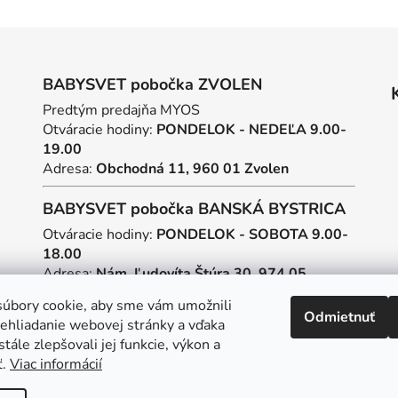
BABYSVET pobočka ZVOLEN
Predtým predajňa MYOS
Otváracie hodiny:
PONDELOK - NEDEĽA 9.00-
19.00
Adresa:
Obchodná 11, 960 01 Zvolen
BABYSVET pobočka BANSKÁ BYSTRICA
Otváracie hodiny:
PONDELOK - SOBOTA 9.00-
18.00
Adresa:
Nám. Ľudovíta Štúra 30, 974 05
Banská Bystrica
úbory cookie, aby sme vám umožnili
Odmietnuť
ehliadanie webovej stránky a vďaka
Tvorba webstránok
a
SEO
tále zlepšovali jej funkcie, výkon a
ť.
Viac informácií