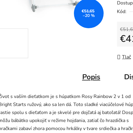
Dostup
je
€51,65
Kód:
0,0
–20 %
z
5
€51,
€4
hviezdič
Jedno
Tlač
Popis
Di
Život s vaším dieťatkom je s húpatkom Rosy Rainbow 2 v 1 od
Bright Starts ružový, ako sa len dá. Toto sladké viacúčelové hú
rastie spolu s dieťaťom a je skvelé pre dojčatá aj batoľatá! Dosp
môžu bábätko upokojiť v režime hojdania, zatiaľ čo hrazdička s
hračkami zabaví zhora pomocou hrkálky v tvare srdiečka a hračk