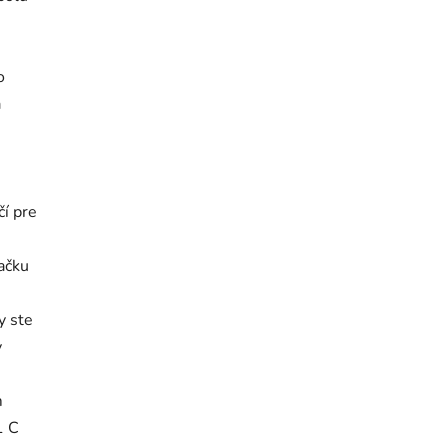
e
o
a
í pre
ačku
y ste
y
m
1 C