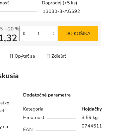
nosť
Doprodej
(>5 ks)
13030-3-AGS92
65
–20 %
DO KOŠÍKA
1,32
iek.
tková cena:
Opýtať sa
Zdieľať
skusia
Dodatočné parametre
patko
Kategória
Hojdačky
elí
Hmotnosť
3.59 kg
0744511
y na
EAN