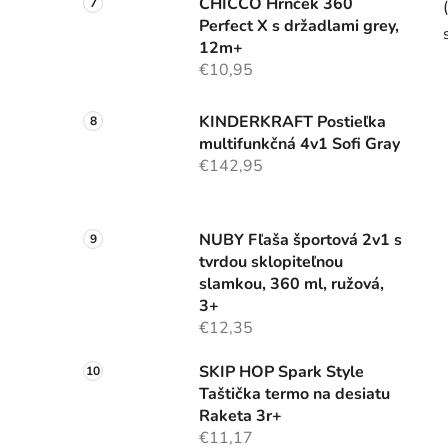
CHICCO Hrnček 360
Perfect X s držadlami grey,
12m+
€10,95
KINDERKRAFT Postieľka
multifunkčná 4v1 Sofi Gray
€142,95
NUBY Fľaša športová 2v1 s
tvrdou sklopiteľnou
slamkou, 360 ml, ružová,
3+
€12,35
SKIP HOP Spark Style
Taštička termo na desiatu
Raketa 3r+
€11,17