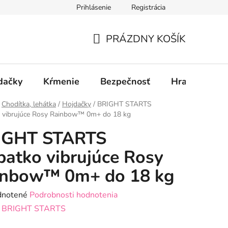
Prihlásenie
Registrácia
PRÁZDNY KOŠÍK
NÁKUPNÝ
KOŠÍK
dačky
Kŕmenie
Bezpečnosť
Hračky
P
Chodítka, lehátka
/
Hojdačky
/
BRIGHT STARTS
 vibrujúce Rosy Rainbow™ 0m+ do 18 kg
IGHT STARTS
atko vibrujúce Rosy
inbow™ 0m+ do 18 kg
rné
notené
Podrobnosti hodnotenia
enie
:
BRIGHT STARTS
tu