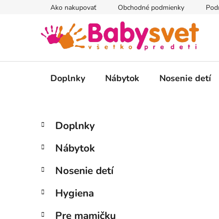
Prejsť
Ako nakupovať
Obchodné podmienky
Pod
na
obsah
Doplnky
Nábytok
Nosenie detí
B
K
Preskočiť
Doplnky
a
kategórie
o
t
č
Nábytok
e
n
g
ý
Nosenie detí
ó
p
r
Hygiena
i
a
e
n
Pre mamičku