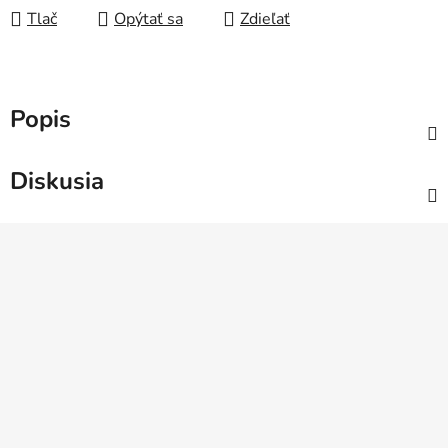
Tlač
Opýtať sa
Zdieľať
Popis
Diskusia
Z
á
p
ä
t
i
e