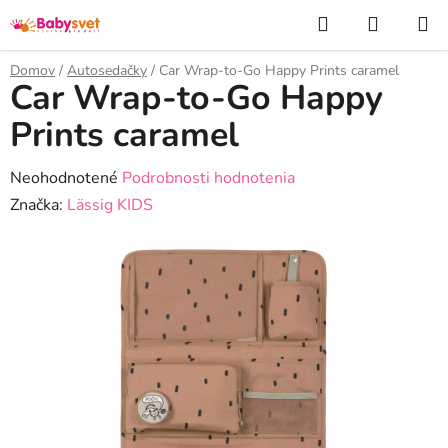
Prejsť
Hľadať
NÁKUP
na
KOŠÍK
obsah
Domov
/
Autosedačky
/
Car Wrap-to-Go Happy Prints caramel
Car Wrap-to-Go Happy
Prints caramel
Priemerné
Neohodnotené
Podrobnosti hodnotenia
hodnotenie
Značka:
Lässig KIDS
produktu
je
0,0
z
5
hviezdičiek.