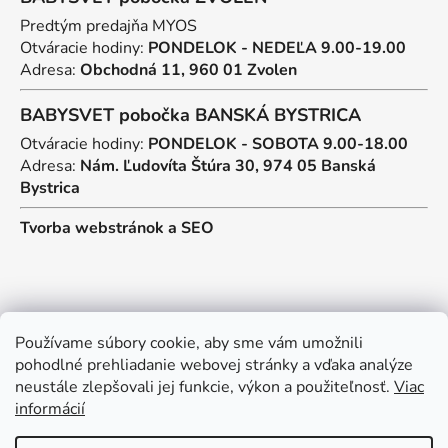
Predtým predajňa MYOS
Otváracie hodiny:
PONDELOK - NEDEĽA 9.00-19.00
Adresa:
Obchodná 11, 960 01 Zvolen
BABYSVET pobočka BANSKÁ BYSTRICA
Otváracie hodiny:
PONDELOK - SOBOTA 9.00-18.00
Adresa:
Nám. Ľudovíta Štúra 30, 974 05 Banská
Bystrica
Tvorba webstránok
a
SEO
Kontakt
Používame súbory cookie, aby sme vám umožnili
pohodlné prehliadanie webovej stránky a vďaka analýze
predajna
@
myos.sk
neustále zlepšovali jej funkcie, výkon a použiteľnosť.
Viac
informácií
+421 902 950 906