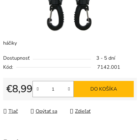
háčiky
Dostupnosť
3 - 5 dní
Kód:
7142.001
€8,99
DO KOŠÍKA
Jednotková cena:
Tlač
Opýtať sa
Zdieľať