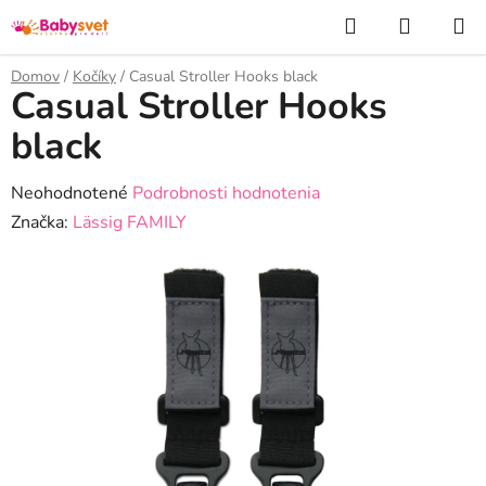
Prejsť
Hľadať
NÁKUP
na
KOŠÍK
obsah
Domov
/
Kočíky
/
Casual Stroller Hooks black
Casual Stroller Hooks
black
Priemerné
Neohodnotené
Podrobnosti hodnotenia
hodnotenie
Značka:
Lässig FAMILY
produktu
je
0,0
z
5
hviezdičiek.