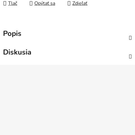
Tlač
Opýtať sa
Zdieľať
Popis
Diskusia
Z
á
p
ä
t
i
e