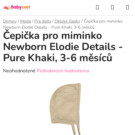
Prejsť
Hľadať
NÁKUP
na
KOŠÍK
obsah
Domov
/
Móda
/
Pre dieťa
/
Detské čiapky
/
Čepička pro miminko
Newborn Elodie Details - Pure Khaki, 3-6 měsíců
Čepička pro miminko
Newborn Elodie Details -
Pure Khaki, 3-6 měsíců
Priemerné
Neohodnotené
Podrobnosti hodnotenia
hodnotenie
produktu
je
0,0
z
5
hviezdičiek.