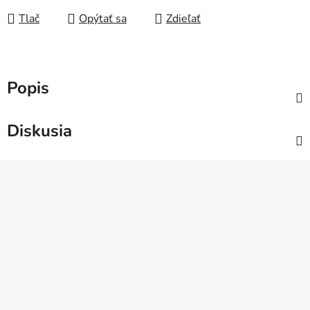
Tlač
Opýtať sa
Zdieľať
Popis
Diskusia
Z
á
p
ä
t
i
e