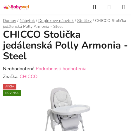
Prejsť
Hľadať
NÁKUP
na
KOŠÍK
obsah
Domov
/
Nábytok
/
Doplnkový nábytok
/
Stoličky
/
CHICCO Stolička
jedálenská Polly Armonia - Steel
CHICCO Stolička
jedálenská Polly Armonia -
Steel
Priemerné
Neohodnotené
Podrobnosti hodnotenia
hodnotenie
Značka:
CHICCO
produktu
AKCIA
je
NOVINKA
0,0
z
5
hviezdičiek.