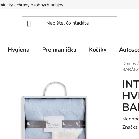
mienky ochrany osobných údajov
Hygiena
Pre mamičku
Kočíky
Autose
Domov
/
BARÁNO
IN
HV
BA
Prieme
Neohod
hodnot
Značka
produk