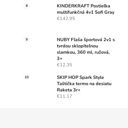
KINDERKRAFT Postieľka
multifunkčná 4v1 Sofi Gray
€142,95
NUBY Fľaša športová 2v1 s
tvrdou sklopiteľnou
slamkou, 360 ml, ružová,
3+
€12,35
SKIP HOP Spark Style
Taštička termo na desiatu
Raketa 3r+
€11,17
Z
á