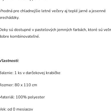
Vhodná pre chladnejšie letné večery aj teplé jarné a jesenné
prechádzky.
Deky sú dostupné v pastelových jemných farbách, ktoré sú veľ
dobre kombinovateľné.
Vlastnosti:
Balenie: 1 ks v darčekovej krabičke
Rozmer: 80 x 110 cm
Materiál: 100% polyester
Vek: od 0 mesiacov