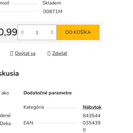
nosť
Skladem
00871M
0,99
DO KOŠÍKA
iek.
tková cena:
Opýtať sa
Zdieľať
skusia
í ako
Dodatočné parametre
Kategória
Nábytok
odené
843544
EAN
035439
. Deka
0