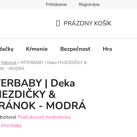
Prihlásenie
Registrácia
PRÁZDNY KOŠÍK
NÁKUPNÝ
KOŠÍK
dačky
Kŕmenie
Bezpečnosť
Hračky
P
Nábytok
/
INTERBABY | Deka HVIEZDIČKY &
K - MODRÁ
TERBABY | Deka
IEZDIČKY &
RÁNOK - MODRÁ
rné
notené
Podrobnosti hodnotenia
enie
:
Interbaby
tu