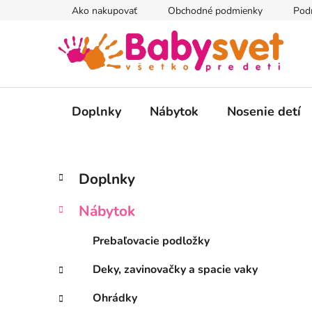
Prejsť
Ako nakupovať
Obchodné podmienky
Pod
na
obsah
Doplnky
Nábytok
Nosenie detí
B
K
Preskočiť
Doplnky
a
kategórie
o
t
č
Nábytok
e
n
g
ý
Prebaľovacie podložky
ó
p
r
Deky, zavinovačky a spacie vaky
i
a
e
n
Ohrádky