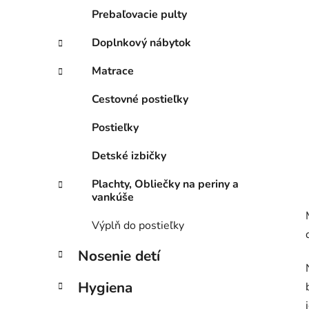
e
Prebaľovacie pulty
l
Doplnkový nábytok
Matrace
Cestovné postieľky
Postieľky
Detské izbičky
Plachty, Obliečky na periny a
vankúše
Výplň do postieľky
Nosenie detí
Hygiena