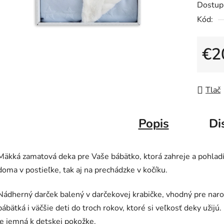
Dostup
je
Kód:
0,0
z
5
€2
hviezdič
Jedno
Tlač
Popis
Di
Mäkká zamatová deka pre Vaše bábätko, ktorá zahreje a pohlad
doma v postieľke, tak aj na prechádzke v kočíku.
Nádherný darček balený v darčekovej krabičke, vhodný pre nar
bábätká i väčšie deti do troch rokov, ktoré si veľkosť deky užijú
je jemná k detskej pokožke.