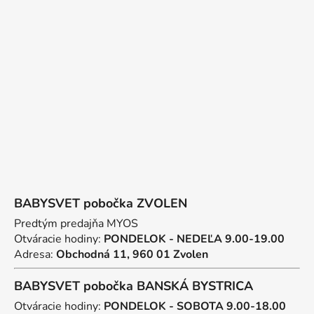
p
ä
t
i
e
BABYSVET pobočka ZVOLEN
Predtým predajňa MYOS
Otváracie hodiny:
PONDELOK - NEDEĽA 9.00-19.00
Adresa:
Obchodná 11, 960 01 Zvolen
BABYSVET pobočka BANSKÁ BYSTRICA
Otváracie hodiny:
PONDELOK - SOBOTA 9.00-18.00