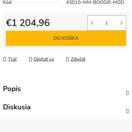
Kód:
43010-MM-BOOGIE-MOD
€1 204,96
Jednotková cena:
DO KOŠÍKA
Tlač
Opýtať sa
Zdieľať
Popis
Diskusia
Z
á