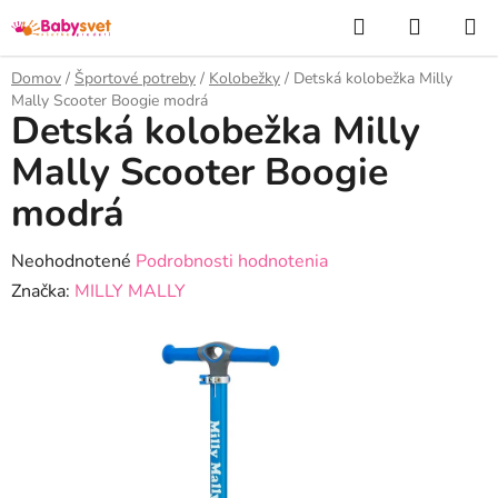
Prejsť
Hľadať
NÁKUP
na
KOŠÍK
obsah
Domov
/
Športové potreby
/
Kolobežky
/
Detská kolobežka Milly
Mally Scooter Boogie modrá
Detská kolobežka Milly
Mally Scooter Boogie
modrá
Priemerné
Neohodnotené
Podrobnosti hodnotenia
hodnotenie
Značka:
MILLY MALLY
produktu
je
0,0
z
5
hviezdičiek.