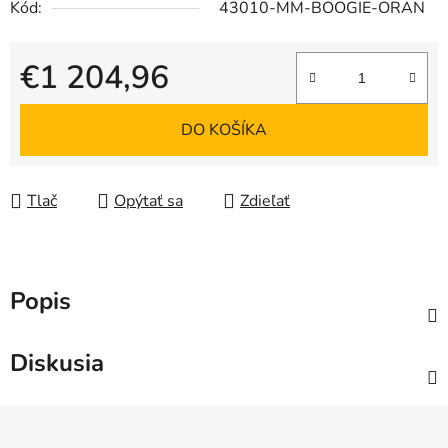
Kód:
43010-MM-BOOGIE-ORAN
€1 204,96
Jednotková cena:
DO KOŠÍKA
Tlač
Opýtať sa
Zdieľať
Popis
Diskusia
Z
á