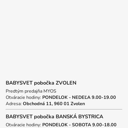
p
ä
t
i
e
BABYSVET pobočka ZVOLEN
Predtým predajňa MYOS
Otváracie hodiny:
PONDELOK - NEDEĽA 9.00-19.00
Adresa:
Obchodná 11, 960 01 Zvolen
BABYSVET pobočka BANSKÁ BYSTRICA
Otváracie hodiny:
PONDELOK - SOBOTA 9.00-18.00