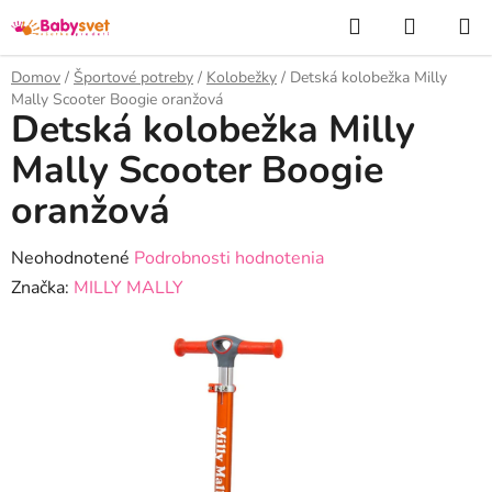
Prejsť
Hľadať
NÁKUP
na
KOŠÍK
obsah
Domov
/
Športové potreby
/
Kolobežky
/
Detská kolobežka Milly
Mally Scooter Boogie oranžová
Detská kolobežka Milly
Mally Scooter Boogie
oranžová
Priemerné
Neohodnotené
Podrobnosti hodnotenia
hodnotenie
Značka:
MILLY MALLY
produktu
je
0,0
z
5
hviezdičiek.