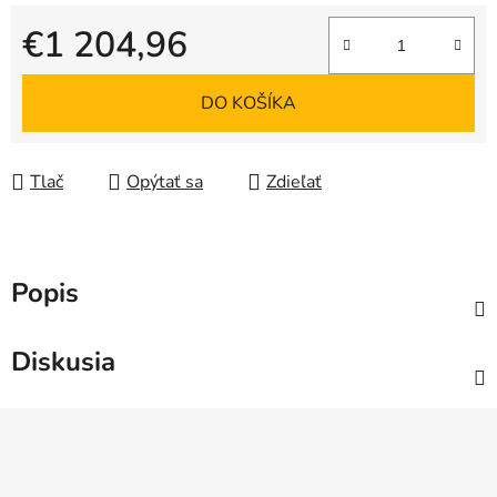
€1 204,96
Jednotková cena:
DO KOŠÍKA
Tlač
Opýtať sa
Zdieľať
Popis
Diskusia
Z
á
p