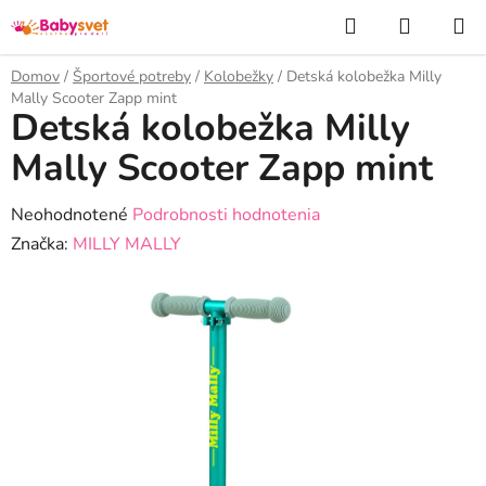
Prejsť
Hľadať
NÁKUP
na
KOŠÍK
obsah
Domov
/
Športové potreby
/
Kolobežky
/
Detská kolobežka Milly
Mally Scooter Zapp mint
Detská kolobežka Milly
Mally Scooter Zapp mint
Priemerné
Neohodnotené
Podrobnosti hodnotenia
hodnotenie
Značka:
MILLY MALLY
produktu
je
0,0
z
5
hviezdičiek.