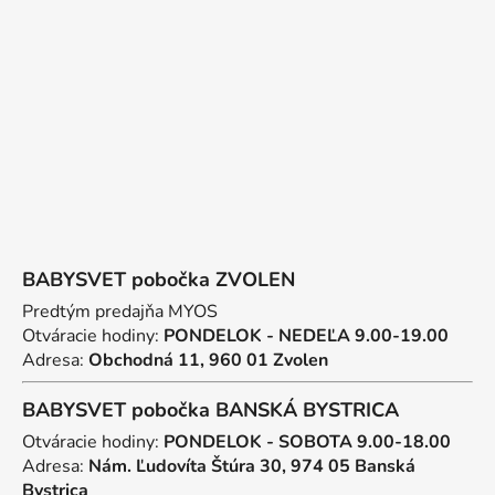
ä
t
i
e
BABYSVET pobočka ZVOLEN
Predtým predajňa MYOS
Otváracie hodiny:
PONDELOK - NEDEĽA 9.00-19.00
Adresa:
Obchodná 11, 960 01 Zvolen
BABYSVET pobočka BANSKÁ BYSTRICA
Otváracie hodiny:
PONDELOK - SOBOTA 9.00-18.00
Adresa:
Nám. Ľudovíta Štúra 30, 974 05 Banská
Bystrica