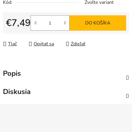
Kód:
Zvoľte variant
€7,49
DO KOŠÍKA
Jednotková cena:
Tlač
Opýtať sa
Zdieľať
Popis
Diskusia
Z
á
p
ä