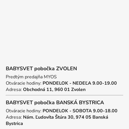
t
i
e
BABYSVET pobočka ZVOLEN
Predtým predajňa MYOS
Otváracie hodiny:
PONDELOK - NEDEĽA 9.00-19.00
Adresa:
Obchodná 11, 960 01 Zvolen
BABYSVET pobočka BANSKÁ BYSTRICA
Otváracie hodiny:
PONDELOK - SOBOTA 9.00-18.00
Adresa:
Nám. Ľudovíta Štúra 30, 974 05 Banská
Bystrica