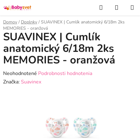
Prejsť
Hľadať
NÁKUP
na
KOŠÍK
obsah
Domov
/
Doplnky
/
SUAVINEX | Cumlík anatomický 6/18m 2ks
MEMORIES - oranžová
SUAVINEX | Cumlík
anatomický 6/18m 2ks
MEMORIES - oranžová
Priemerné
Neohodnotené
Podrobnosti hodnotenia
hodnotenie
Značka:
Suavinex
produktu
je
0,0
z
5
hviezdičiek.