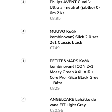
Philips AVENT Cumlík
Ultra air neutral (jablko) 0-
6m 2 ks
€8,95
MUUVO Kočík
kombinovaný Slick 2.0 set
2v1 Classic black
€749
PETITE&MARS Kočík
kombinovaný ICON 2v1
Mossy Green XXL AIR +
Core Pro i-Size Black Grey
+ Báza
€829
ANGELCARE Lehátko do
vane FIT Light Grey
€20,95