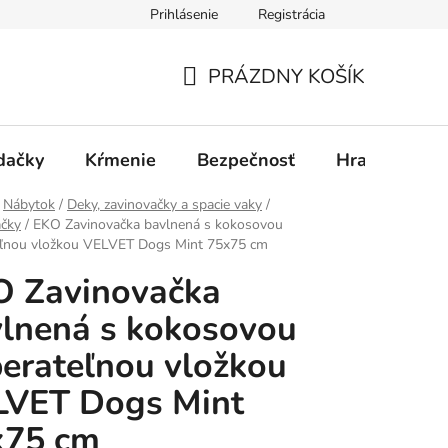
Prihlásenie
Registrácia
PRÁZDNY KOŠÍK
NÁKUPNÝ
KOŠÍK
dačky
Kŕmenie
Bezpečnosť
Hračky
P
Nábytok
/
Deky, zavinovačky a spacie vaky
/
ačky
/
EKO Zavinovačka bavlnená s kokosovou
eľnou vložkou VELVET Dogs Mint 75x75 cm
O Zavinovačka
lnená s kokosovou
erateľnou vložkou
LVET Dogs Mint
x75 cm