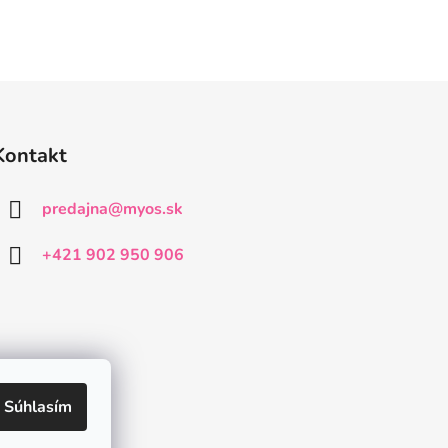
Kontakt
predajna
@
myos.sk
+421 902 950 906
Súhlasím