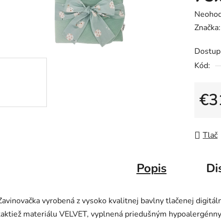
Prieme
Neohod
hodnot
Značka
produk
Dostup
je
Kód:
0,0
z
5
€3
hviezdič
Jedno
Tlač
Popis
Di
Zavinovačka vyrobená z vysoko kvalitnej bavlny tlačenej digitál
taktiež materiálu VELVET, vyplnená priedušným hypoalergénn