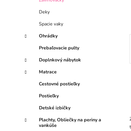
n
Zavinovačky
e
Deky
l
Spacie vaky
Ohrádky
Prebaľovacie pulty
Doplnkový nábytok
Matrace
Cestovné postieľky
Postieľky
Detské izbičky
Plachty, Obliečky na periny a
vankúše