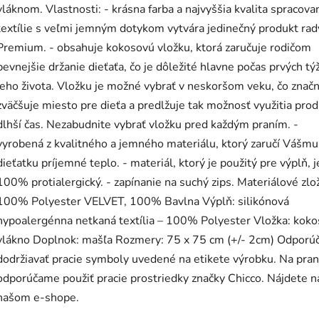
vláknom. Vlastnosti: - krásna farba a najvyššia kvalita spracova
textílie s veľmi jemným dotykom vytvára jedinečný produkt rad
Premium. - obsahuje kokosovú vložku, ktorá zaručuje rodičom
pevnejšie držanie dieťaťa, čo je dôležité hlavne počas prvých t
jeho života. Vložku je možné vybrať v neskoršom veku, čo znač
zväčšuje miesto pre dieťa a predlžuje tak možnosť využitia pro
dlhší čas. Nezabudnite vybrať vložku pred každým praním. -
vyrobená z kvalitného a jemného materiálu, ktorý zaručí Vášmu
dieťatku príjemné teplo. - materiál, ktorý je použitý pre výplň, j
100% protialergický. - zapínanie na suchý zips. Materiálové zlo
100% Polyester VELVET, 100% Bavlna Výplň: silikónová
hypoalergénna netkaná textília – 100% Polyester Vložka: kok
vlákno Doplnok: mašľa Rozmery: 75 x 75 cm (+/- 2cm) Odpor
dodržiavať pracie symboly uvedené na etikete výrobku. Na pran
odporúčame použiť pracie prostriedky značky Chicco. Nájdete n
našom e-shope.