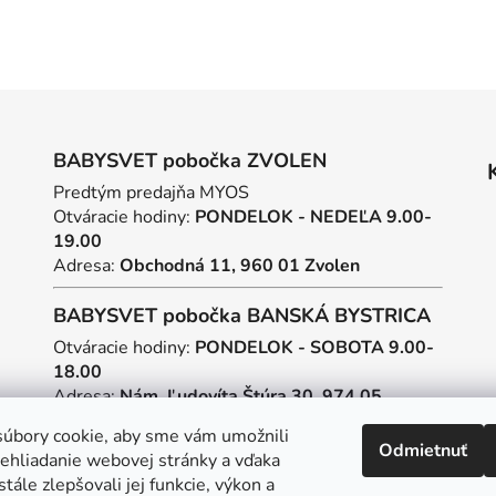
BABYSVET pobočka ZVOLEN
Predtým predajňa MYOS
Otváracie hodiny:
PONDELOK - NEDEĽA 9.00-
19.00
Adresa:
Obchodná 11, 960 01 Zvolen
BABYSVET pobočka BANSKÁ BYSTRICA
Otváracie hodiny:
PONDELOK - SOBOTA 9.00-
18.00
Adresa:
Nám. Ľudovíta Štúra 30, 974 05
Banská Bystrica
úbory cookie, aby sme vám umožnili
Odmietnuť
ehliadanie webovej stránky a vďaka
Tvorba webstránok
a
SEO
tále zlepšovali jej funkcie, výkon a