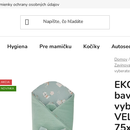
mienky ochrany osobných údajov
Hygiena
Pre mamičku
Kočíky
Autose
Domov
/
Zavinov
vyberat
EK
AKCIA
NOVINKA
bav
vyb
VE
75