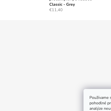
Classic - Grey
€11,40
Z
á
p
ä
t
i
e
Používame s
pohodlné pr
analýze neus