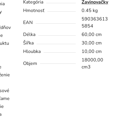
Kategória
Zavinovačky
nia
Hmotnosť
0.45 kg
y
590363613
EAN
5854
ýždňov
Délka
60,00 cm
ne
Šířka
30,00 cm
duktu
Hloubka
10,00 cm
18000,00
Objem
e
cm3
ženie
osové
účame
ie
a