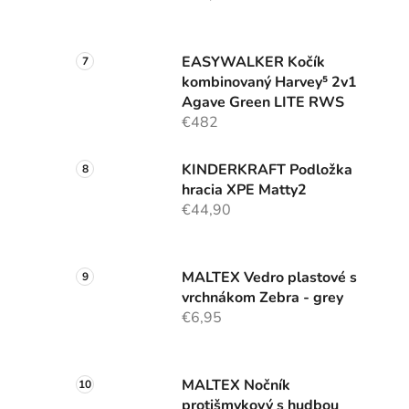
EASYWALKER Kočík
kombinovaný Harvey⁵ 2v1
Agave Green LITE RWS
€482
KINDERKRAFT Podložka
hracia XPE Matty2
€44,90
MALTEX Vedro plastové s
vrchnákom Zebra - grey
€6,95
MALTEX Nočník
protišmykový s hudbou