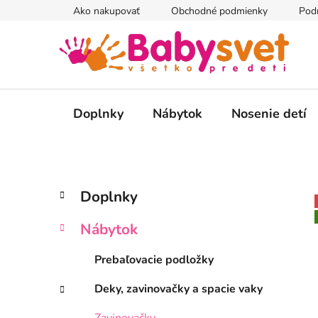
Prejsť
Ako nakupovať
Obchodné podmienky
Pod
na
obsah
Doplnky
Nábytok
Nosenie detí
B
K
Preskočiť
Doplnky
a
kategórie
o
t
č
Nábytok
e
n
g
ý
Prebaľovacie podložky
ó
p
r
Deky, zavinovačky a spacie vaky
i
a
e