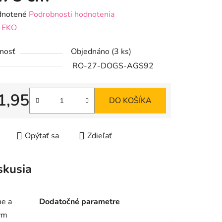
rné
notené
Podrobnosti hodnotenia
enie
:
EKO
tu
nosť
Objednáno
(3 ks)
RO-27-DOGS-AGS92
1,95
DO KOŠÍKA
iek.
tková cena:
Opýtať sa
Zdieľať
skusia
ne a
Dodatočné parametre
ym