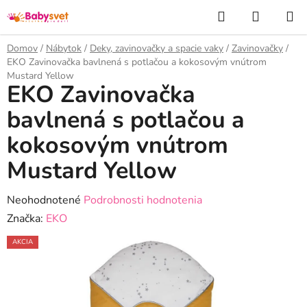
Prejsť
Hľadať
NÁKUP
na
KOŠÍK
obsah
Domov
/
Nábytok
/
Deky, zavinovačky a spacie vaky
/
Zavinovačky
/
EKO Zavinovačka bavlnená s potlačou a kokosovým vnútrom
Mustard Yellow
EKO Zavinovačka
bavlnená s potlačou a
kokosovým vnútrom
Mustard Yellow
Priemerné
Neohodnotené
Podrobnosti hodnotenia
hodnotenie
Značka:
EKO
produktu
AKCIA
je
0,0
z