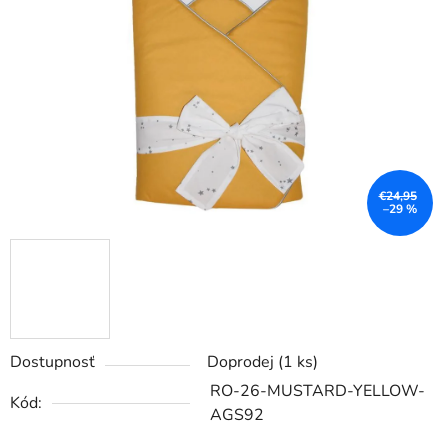
5
hviezdičiek.
€24,95
–29 %
Dostupnosť
Doprodej
(1 ks)
RO-26-MUSTARD-YELLOW-
Kód:
AGS92