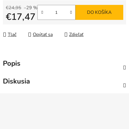
€24,95
–29 %
DO KOŠÍKA
€17,47
Jednotková cena:
Tlač
Opýtať sa
Zdieľať
Popis
Diskusia
Z
á
p
ä
t