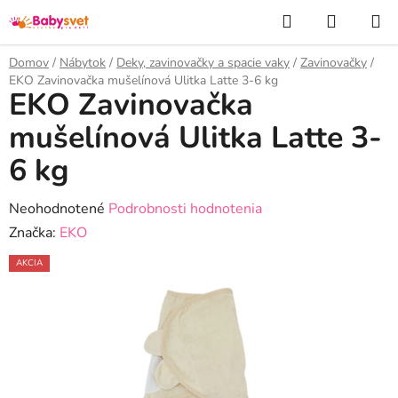
Prejsť
Hľadať
NÁKUP
na
KOŠÍK
obsah
Domov
/
Nábytok
/
Deky, zavinovačky a spacie vaky
/
Zavinovačky
/
EKO Zavinovačka mušelínová Ulitka Latte 3-6 kg
EKO Zavinovačka
mušelínová Ulitka Latte 3-
6 kg
Priemerné
Neohodnotené
Podrobnosti hodnotenia
hodnotenie
Značka:
EKO
produktu
AKCIA
je
0,0
z
5
hviezdičiek.