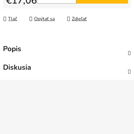
€17,06
Jednotková cena:
Tlač
Opýtať sa
Zdieľať
Popis
Diskusia
Z
á
p
ä
t
i
e