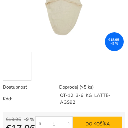
€18,95
–9 %
Dostupnosť
Doprodej
(>5 ks)
OT-12_3-6_KG_LATTE-
Kód:
AGS92
€18,95
–9 %
DO KOŠÍKA