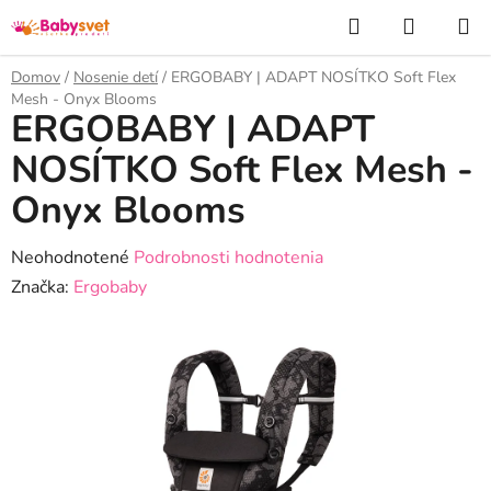
Prejsť
Hľadať
NÁKUP
na
KOŠÍK
obsah
Domov
/
Nosenie detí
/
ERGOBABY | ADAPT NOSÍTKO Soft Flex
Mesh - Onyx Blooms
ERGOBABY | ADAPT
NOSÍTKO Soft Flex Mesh -
Onyx Blooms
Priemerné
Neohodnotené
Podrobnosti hodnotenia
hodnotenie
Značka:
Ergobaby
produktu
je
0,0
z
5
hviezdičiek.