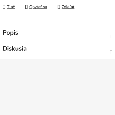
Tlač
Opýtať sa
Zdieľať
Popis
Diskusia
Z
á
p
ä
t
i
e