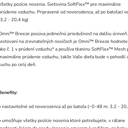
Všetky pozície nosenia. Sieťovina SoftFlex
™
pre maximálne
prúdenie vzduchu. Pripravené od novorodenca, až po batoľací v
(3,2 - 20,4 kg)
Omni
™
Breeze posúva jedinečnú priedušnosť na dalšiu úroveň.
testovaní na zrovnateľných nosičoch je Omni
™
Breeze hodnote
ako č. 1 v prúdení vzduchu* a používa tkaninu SoftFlex
™
Mesh 
maximálne prúdenie vzduchu, takže Vaše dieťa bude v pohodlí 
suchu po celý deň.
Benefity:
• nastaviteľné od novorozenca až po batoľa (
~
0-48 m; 3,2 - 20,
• umožňuje všetky pozície nosenia ktoré potrebujete, v rátane