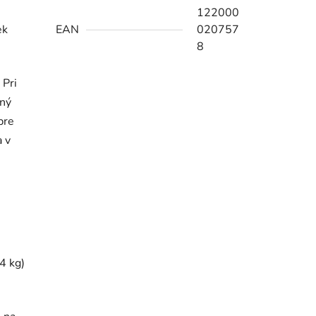
122000
ek
EAN
020757
8
 Pri
ný
pre
a v
4 kg)