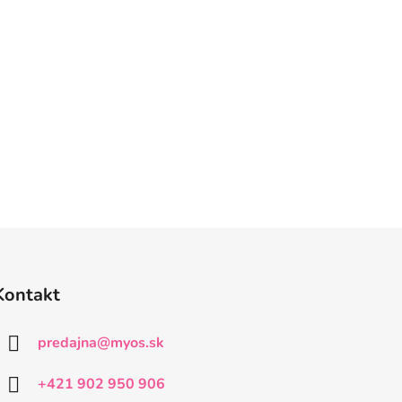
Kontakt
predajna
@
myos.sk
+421 902 950 906