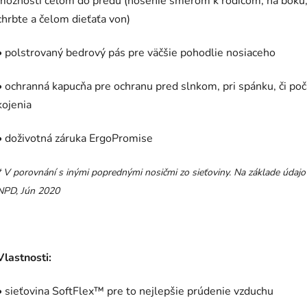
možnosti čelom do predu (nosenie smerom k rodičom, na boku,
chrbte a čelom dieťaťa von)
• polstrovaný bedrový pás pre väčšie pohodlie nosiaceho
• ochranná kapucňa pre ochranu pred slnkom, pri spánku, či po
kojenia
• doživotná záruka ErgoPromise
* V porovnání s inými poprednými nosičmi zo sieťoviny. Na základe údajo
NPD, Jún 2020
Vlastnosti:
• sieťovina SoftFlex
™
pre to nejlepšie prúdenie vzduchu