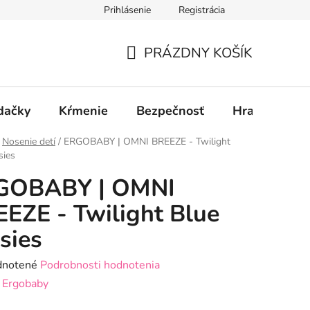
Prihlásenie
Registrácia
PRÁZDNY KOŠÍK
NÁKUPNÝ
KOŠÍK
dačky
Kŕmenie
Bezpečnosť
Hračky
P
Nosenie detí
/
ERGOBABY | OMNI BREEZE - Twilight
sies
GOBABY | OMNI
EZE - Twilight Blue
sies
rné
notené
Podrobnosti hodnotenia
enie
:
Ergobaby
tu