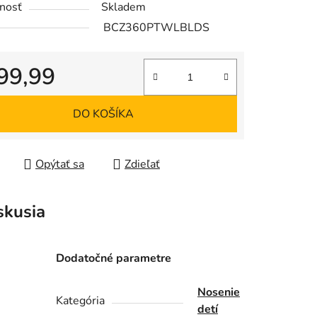
nosť
Skladem
BCZ360PTWLBLDS
99,99
iek.
tková cena:
DO KOŠÍKA
Opýtať sa
Zdieľať
skusia
Dodatočné parametre
Nosenie
Kategória
detí