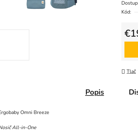
Dostup
je
Kód:
0,0
z
5
€1
hviezdič
Jedno
Tlač
Popis
Di
Ergobaby Omni Breeze
Nosič All-in-One