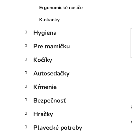
e
Ergonomické nosiče
l
Klokanky
Hygiena
Pre mamičku
Kočíky
Autosedačky
Kŕmenie
Bezpečnosť
Hračky
Plavecké potreby