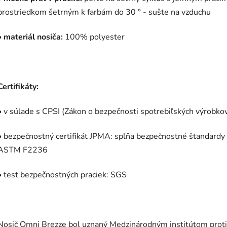
prostriedkom šetrným k farbám do 30 ° - sušte na vzduchu
•
materiál nosiča:
100% polyester
Certifikáty:
• v súlade s CPSI (Zákon o bezpečnosti spotrebiľských výrobko
• bezpečnostný certifikát JPMA: spľňa bezpečnostné štandardy
ASTM F2236
• test bezpečnostných praciek: SGS
Nosič Omni Brezze bol uznaný Medzinárodným institútom proti