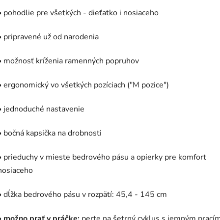
• pohodlie pre všetkých - dieťatko i nosiaceho
• pripravené už od narodenia
• možnosť kríženia ramenných popruhov
• ergonomický vo všetkých pozíciach ("M pozice")
• jednoduché nastavenie
• bočná kapsička na drobnosti
• prieduchy v mieste bedrového pásu a opierky pre komfort
nosiaceho
• dĺžka bedrového pásu v rozpätí: 45,4 - 145 cm
•
možno prať v práčke:
perte na šetrný cyklus s jemným prací