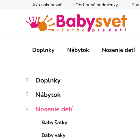
Prejsť
Ako nakupovať
Obchodné podmienky
Pod
na
obsah
Doplnky
Nábytok
Nosenie detí
B
K
Preskočiť
Doplnky
a
kategórie
o
t
č
Nábytok
e
n
g
ý
Nosenie detí
ó
p
r
Baby šatky
i
a
e
n
Baby vaky