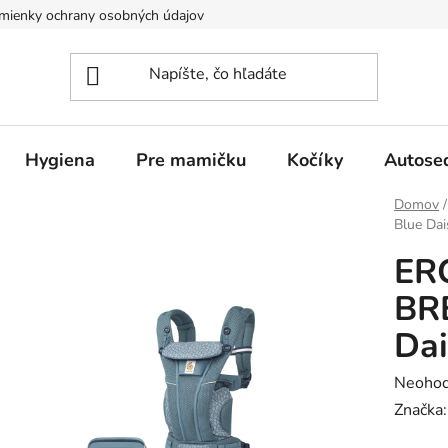
mienky ochrany osobných údajov
Hygiena
Pre mamičku
Kočíky
Autose
Domov
/
Blue Dai
ER
BRE
Dai
Prieme
Neohod
hodnot
Značka
produk