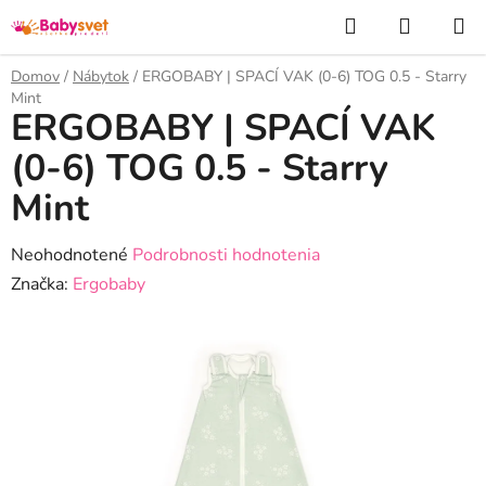
Prejsť
Hľadať
NÁKUP
na
KOŠÍK
obsah
Domov
/
Nábytok
/
ERGOBABY | SPACÍ VAK (0-6) TOG 0.5 - Starry
Mint
ERGOBABY | SPACÍ VAK
(0-6) TOG 0.5 - Starry
Mint
Priemerné
Neohodnotené
Podrobnosti hodnotenia
hodnotenie
Značka:
Ergobaby
produktu
je
0,0
z
5
hviezdičiek.