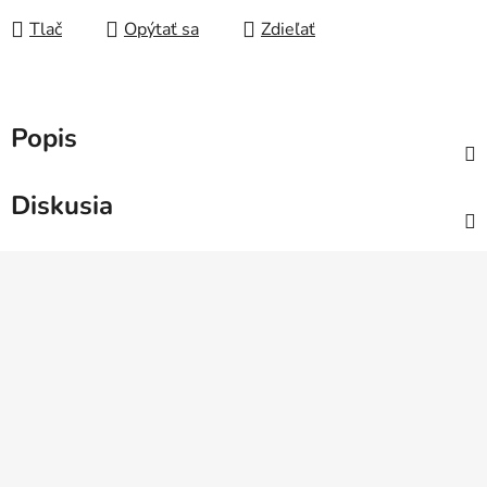
Tlač
Opýtať sa
Zdieľať
Popis
Diskusia
Z
á
p
ä
t
i
e