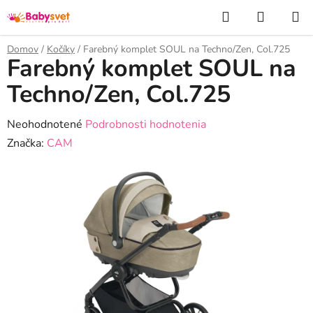
Prejsť
Hľadať
NÁKUP
na
KOŠÍK
obsah
Domov
/
Kočíky
/
Farebný komplet SOUL na Techno/Zen, Col.725
Farebný komplet SOUL na
Techno/Zen, Col.725
Priemerné
Neohodnotené
Podrobnosti hodnotenia
hodnotenie
Značka:
CAM
produktu
je
0,0
z
5
hviezdičiek.