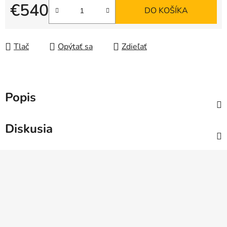
€540
DO KOŠÍKA
Jednotková cena:
Tlač
Opýtať sa
Zdieľať
Popis
Diskusia
Z
á
p
ä
t
i