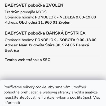
BABYSVET pobočka ZVOLEN
Predtým predajňa MYOS
Otváracie hodiny:
PONDELOK - NEDEĽA 9.00-19.00
Adresa:
Obchodná 11, 960 01 Zvolen
BABYSVET pobočka BANSKÁ BYSTRICA
Otváracie hodiny:
PONDELOK - SOBOTA 9.00-18.00
Adresa:
Nám. Ľudovíta Štúra 30, 974 05 Banská
Bystrica
Tvorba webstránok
a
SEO
Kontakt
Používame súbory cookie, aby sme vám umožnili
pohodlné prehliadanie webovej stránky a vďaka analýze
predajna
@
myos.sk
neustále zlepšovali jej funkcie, výkon a použiteľnosť.
Viac
informácií