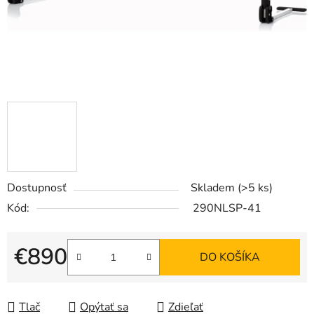
Dostupnosť
Skladem
(>5 ks)
Kód:
290NLSP-41
€890
DO KOŠÍKA
Jednotková cena:
Tlač
Opýtať sa
Zdieľať