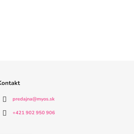
Kontakt
predajna
@
myos.sk
+421 902 950 906