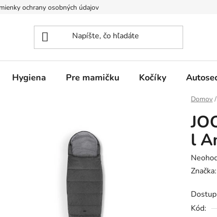
mienky ochrany osobných údajov
Hygiena
Pre mamičku
Kočíky
Autose
Domov
/
JOO
l A
Prieme
Neohod
hodnot
Značka
produk
Dostup
je
Kód:
0,0