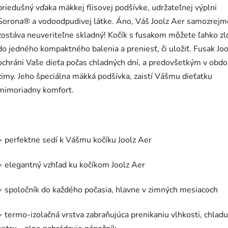
priedušný vďaka mäkkej flisovej podšívke, udržateľnej výplni
Sorona® a vodoodpudivej látke. Áno, Váš Joolz Aer samozrejm
zostáva neuveriteľne skladný! Kočík s fusakom môžete ľahko zl
do jedného kompaktného balenia a preniesť, či uložiť. Fusak Joo
ochráni Vaše dieťa počas chladných dní, a predovšetkým v obdo
zimy. Jeho špeciálna mäkká podšívka, zaistí Vášmu dieťatku
mimoriadny komfort.
+ perfektne sedí k Vášmu kočíku Joolz Aer
+ elegantný vzhľad ku kočíkom Joolz Aer
+ spoločník do každého počasia, hlavne v zimných mesiacoch
+ termo-izolačná vrstva zabraňujúca prenikaniu vlhkosti, chladu