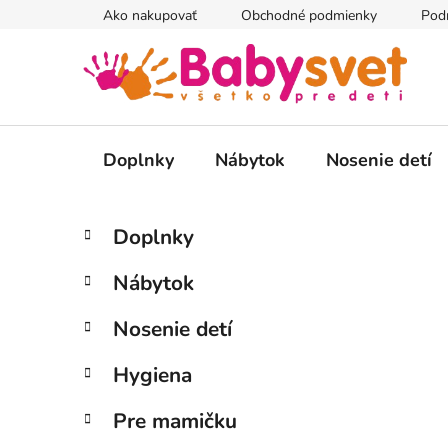
Prejsť
Ako nakupovať
Obchodné podmienky
Pod
na
obsah
Doplnky
Nábytok
Nosenie detí
B
K
Preskočiť
Doplnky
a
kategórie
o
t
č
Nábytok
e
n
g
ý
Nosenie detí
ó
p
r
Hygiena
i
a
e
n
Pre mamičku
e