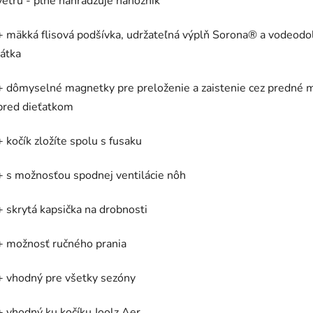
vetru - plne nahrádzuje nánožník
+ mäkká flisová podšívka, udržateľná výplň Sorona® a vodeodo
látka
+ dômyselné magnetky pre preloženie a zaistenie cez predné 
pred dieťatkom
+ kočík zložíte spolu s fusaku
+ s možnosťou spodnej ventilácie nôh
+ skrytá kapsička na drobnosti
+ možnosť ručného prania
+ vhodný pre všetky sezóny
+ vhodný ku kočíku Joolz Aer