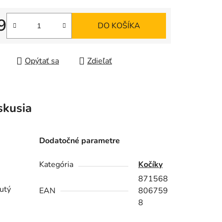
9
DO KOŠÍKA
iek.
tková cena:
Opýtať sa
Zdieľať
skusia
Dodatočné parametre
Kategória
Kočíky
871568
nutý
EAN
806759
8