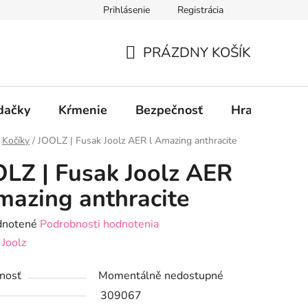
Prihlásenie
Registrácia
PRÁZDNY KOŠÍK
NÁKUPNÝ
KOŠÍK
dačky
Kŕmenie
Bezpečnosť
Hračky
P
Kočíky
/
JOOLZ | Fusak Joolz AER l Amazing anthracite
LZ | Fusak Joolz AER
mazing anthracite
rné
notené
Podrobnosti hodnotenia
enie
:
Joolz
tu
nosť
Momentálně nedostupné
309067