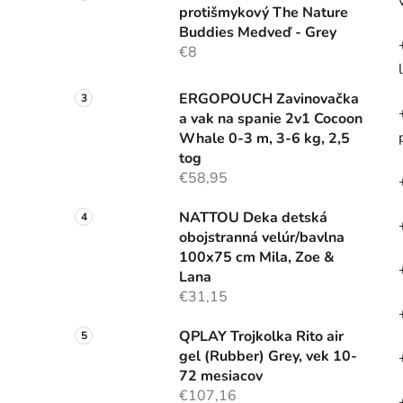
protišmykový The Nature
Buddies Medveď - Grey
€8
ERGOPOUCH Zavinovačka
a vak na spanie 2v1 Cocoon
Whale 0-3 m, 3-6 kg, 2,5
tog
€58,95
NATTOU Deka detská
obojstranná velúr/bavlna
100x75 cm Mila, Zoe &
Lana
€31,15
QPLAY Trojkolka Rito air
gel (Rubber) Grey, vek 10-
72 mesiacov
€107,16