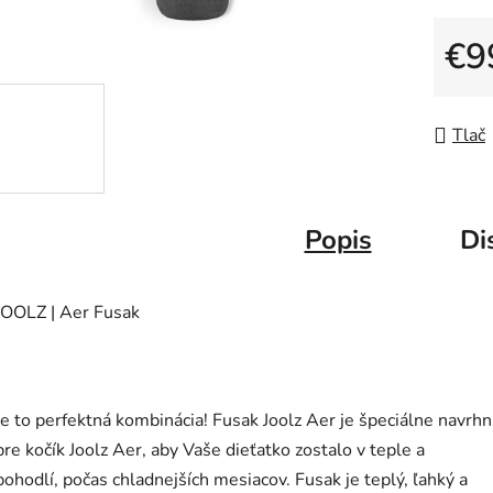
z
5
€9
hviezdič
Jedno
Tlač
Popis
Di
JOOLZ | Aer Fusak
Je to perfektná kombinácia! Fusak Joolz Aer je špeciálne navrh
pre kočík Joolz Aer, aby Vaše dieťatko zostalo v teple a
pohodlí, počas chladnejších mesiacov. Fusak je teplý, ľahký a