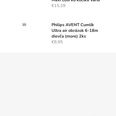
Maxi Cosi ku kočíku Vario
€15,29
Philips AVENT Cumlík
Ultra air obrázok 6-18m
dievča (more) 2ks
€8,95
Z
á
p
ä
t
i
e