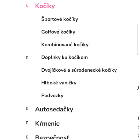
l
Kočíky
Športové kočíky
Golfové kočíky
Kombinované kočíky
Doplnky ku kočíkom
Dvojíčkové a súrodenecké kočíky
Hlboké vaničky
Podvozky
Autosedačky
Kŕmenie
Bezpečnosť