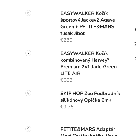
EASYWALKER Kočík
športový Jackey2 Agave
Green + PETITE&MARS
fusak Jibot
€230
EASYWALKER Kočík
kombinovaný Harvey⁵
Premium 2v1 Jade Green
LITE AIR
€683
SKIP HOP Zoo Podbradník
silikónový Opička 6m+
€9,75
PETITE&MARS Adaptér