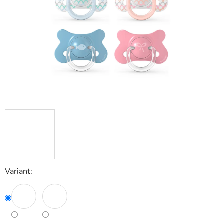
hviezdičiek.
Variant: