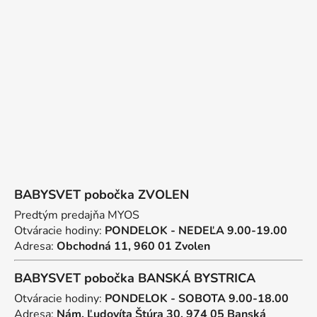
p
ä
t
i
e
BABYSVET pobočka ZVOLEN
Predtým predajňa MYOS
Otváracie hodiny:
PONDELOK - NEDEĽA 9.00-19.00
Adresa:
Obchodná 11, 960 01 Zvolen
BABYSVET pobočka BANSKÁ BYSTRICA
Otváracie hodiny:
PONDELOK - SOBOTA 9.00-18.00
Adresa:
Nám. Ľudovíta Štúra 30, 974 05 Banská