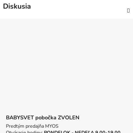
Diskusia
Z
á
p
ä
t
i
e
BABYSVET pobočka ZVOLEN
Predtým predajňa MYOS
Otváracie hodiny:
PONDELOK - NEDEĽA 9.00-19.00