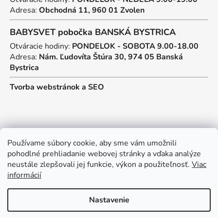
Adresa:
Obchodná 11, 960 01 Zvolen
BABYSVET pobočka BANSKÁ BYSTRICA
Otváracie hodiny:
PONDELOK - SOBOTA 9.00-18.00
Adresa:
Nám. Ľudovíta Štúra 30, 974 05 Banská
Bystrica
Tvorba webstránok
a
SEO
Kontakt
Používame súbory cookie, aby sme vám umožnili
pohodlné prehliadanie webovej stránky a vďaka analýze
predajna
@
myos.sk
neustále zlepšovali jej funkcie, výkon a použiteľnosť.
Viac
informácií
+421 902 950 906
Nastavenie