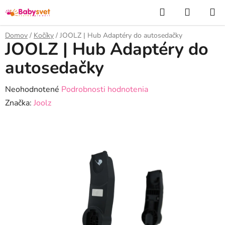
Prejsť
Hľadať
NÁKUP
na
KOŠÍK
obsah
Domov
/
Kočíky
/
JOOLZ | Hub Adaptéry do autosedačky
JOOLZ | Hub Adaptéry do
autosedačky
Priemerné
Neohodnotené
Podrobnosti hodnotenia
hodnotenie
Značka:
Joolz
produktu
je
0,0
z
5
hviezdičiek.