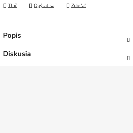
Tlač
Opýtať sa
Zdieľať
Popis
Diskusia
Z
á
p
ä
t
i
e