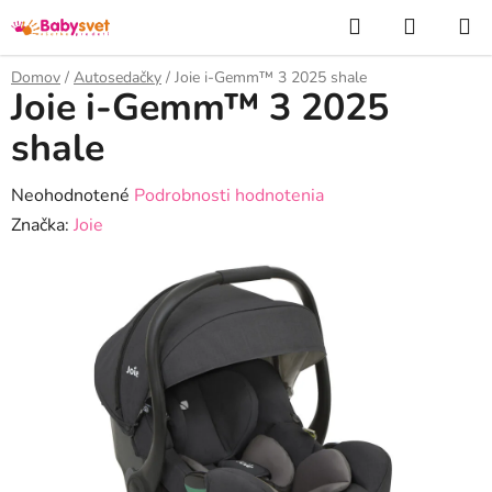
Prejsť
Hľadať
NÁKUP
na
KOŠÍK
obsah
Domov
/
Autosedačky
/
Joie i-Gemm™ 3 2025 shale
Joie i-Gemm™ 3 2025
shale
Priemerné
Neohodnotené
Podrobnosti hodnotenia
hodnotenie
Značka:
Joie
produktu
je
0,0
z
5
hviezdičiek.