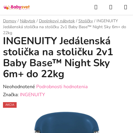
Prejsť
Hľadať
NÁKUP
na
KOŠÍK
obsah
Domov
/
Nábytok
/
Doplnkový nábytok
/
Stoličky
/
INGENUITY
Jedálenská stolička na stoličku 2v1 Baby Base™ Night Sky 6m+ do
22kg
INGENUITY Jedálenská
stolička na stoličku 2v1
Baby Base™ Night Sky
6m+ do 22kg
Priemerné
Neohodnotené
Podrobnosti hodnotenia
hodnotenie
Značka:
INGENUITY
produktu
AKCIA
je
0,0
z