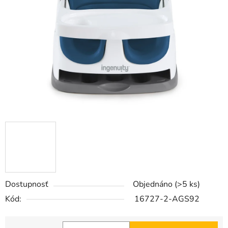
5
hviezdičiek.
Dostupnosť
Objednáno
(>5 ks)
Kód:
16727-2-AGS92