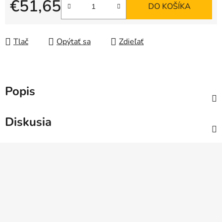
€51,65
DO KOŠÍKA
Jednotková cena:
Tlač
Opýtať sa
Zdieľať
Popis
Diskusia
Z
á
p
ä
t
i