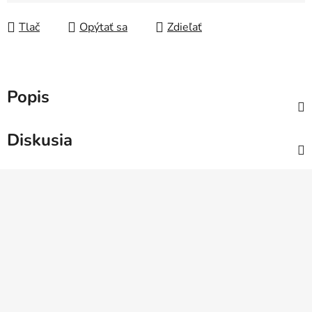
Jednotková cena:
Tlač
Opýtať sa
Zdieľať
Popis
Diskusia
Z
á
p
ä
t
i
e