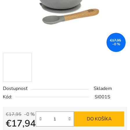
€17,95
–0 %
Dostupnosť
Skladem
Kód:
SI001S
€17,95
–0 %
DO KOŠÍKA
€17,94