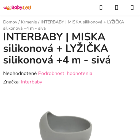
Prejsť
Hľadať
NÁKUP
na
KOŠÍK
obsah
Domov
/
Kŕmenie
/
INTERBABY | MISKA silikonová + LYŽIČKA
silikonová +4 m - sivá
INTERBABY | MISKA
silikonová + LYŽIČKA
silikonová +4 m - sivá
Priemerné
Neohodnotené
Podrobnosti hodnotenia
hodnotenie
Značka:
Interbaby
produktu
je
0,0
z
5
hviezdičiek.