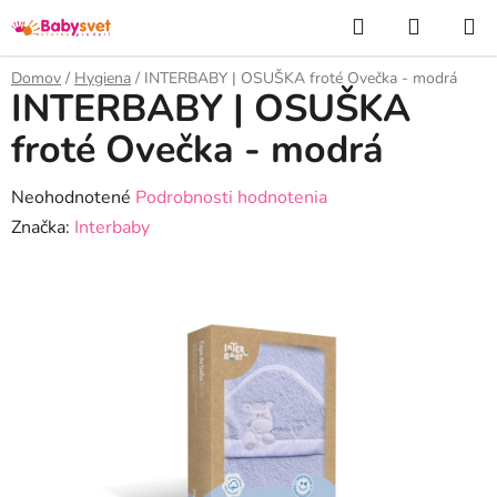
Prejsť
Hľadať
NÁKUP
na
KOŠÍK
obsah
Domov
/
Hygiena
/
INTERBABY | OSUŠKA froté Ovečka - modrá
INTERBABY | OSUŠKA
froté Ovečka - modrá
Priemerné
Neohodnotené
Podrobnosti hodnotenia
hodnotenie
Značka:
Interbaby
produktu
je
0,0
z
5
hviezdičiek.