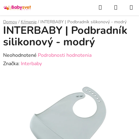
Prejsť
Hľadať
NÁKUP
na
KOŠÍK
obsah
Domov
/
Kŕmenie
/
INTERBABY | Podbradník silikonový - modrý
INTERBABY | Podbradník
silikonový - modrý
Priemerné
Neohodnotené
Podrobnosti hodnotenia
hodnotenie
Značka:
Interbaby
produktu
je
0,0
z
5
hviezdičiek.