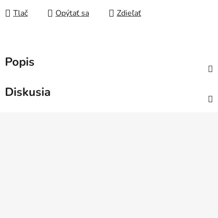
Tlač
Opýtať sa
Zdieľať
Popis
Diskusia
Z
á
p
ä
t
i
e