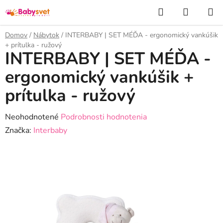
Prejsť
Hľadať
NÁKUP
na
KOŠÍK
obsah
Domov
/
Nábytok
/
INTERBABY | SET MÉĎA - ergonomický vankúšik
+ prítulka - ružový
INTERBABY | SET MÉĎA -
ergonomický vankúšik +
prítulka - ružový
Priemerné
Neohodnotené
Podrobnosti hodnotenia
hodnotenie
Značka:
Interbaby
produktu
je
0,0
z
5
hviezdičiek.