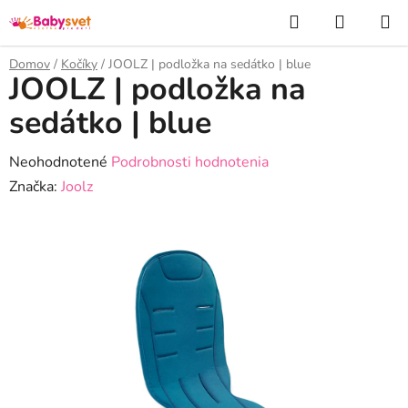
Prejsť
Hľadať
NÁKUP
na
KOŠÍK
obsah
Domov
/
Kočíky
/
JOOLZ | podložka na sedátko | blue
JOOLZ | podložka na
sedátko | blue
Priemerné
Neohodnotené
Podrobnosti hodnotenia
hodnotenie
Značka:
Joolz
produktu
je
0,0
z
5
hviezdičiek.