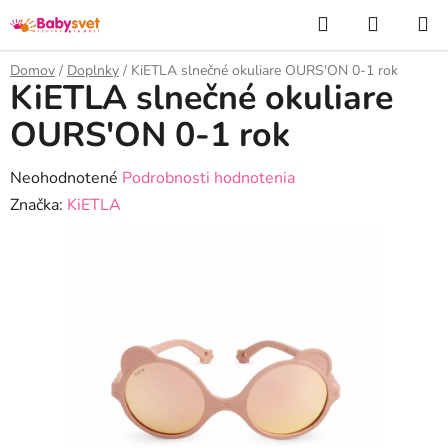
Prejsť
Hľadať
NÁKUP
na
KOŠÍK
obsah
Domov
/
Doplnky
/
KiETLA slnečné okuliare OURS'ON 0-1 rok
KiETLA slnečné okuliare
OURS'ON 0-1 rok
Priemerné
Neohodnotené
Podrobnosti hodnotenia
hodnotenie
Značka:
KiETLA
produktu
je
0,0
z
5
hviezdičiek.