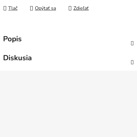
Tlač
Opýtať sa
Zdieľať
Popis
Diskusia
Z
á
p
ä
t
i
e