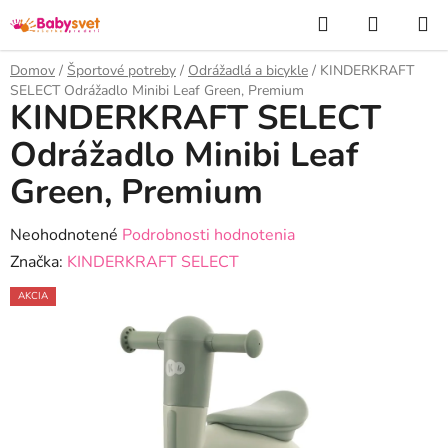
Prejsť
Hľadať
NÁKUP
na
KOŠÍK
obsah
Domov
/
Športové potreby
/
Odrážadlá a bicykle
/
KINDERKRAFT
SELECT Odrážadlo Minibi Leaf Green, Premium
KINDERKRAFT SELECT
Odrážadlo Minibi Leaf
Green, Premium
Priemerné
Neohodnotené
Podrobnosti hodnotenia
hodnotenie
Značka:
KINDERKRAFT SELECT
produktu
AKCIA
je
0,0
z
5
hviezdičiek.