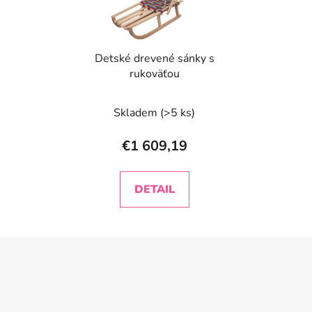
Detské drevené sánky s
rukoväťou
Skladem
(>5 ks)
€1 609,19
DETAIL
Z
á
p
ä