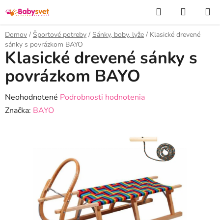
Prejsť
Hľadať
NÁKUP
na
KOŠÍK
obsah
Domov
/
Športové potreby
/
Sánky, boby, lyže
/
Klasické drevené
sánky s povrázkom BAYO
Klasické drevené sánky s
povrázkom BAYO
Priemerné
Neohodnotené
Podrobnosti hodnotenia
hodnotenie
Značka:
BAYO
produktu
je
0,0
z
5
hviezdičiek.