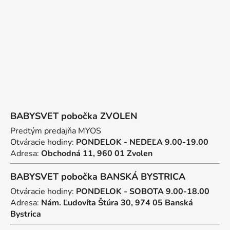
t
i
e
BABYSVET pobočka ZVOLEN
Predtým predajňa MYOS
Otváracie hodiny:
PONDELOK - NEDEĽA 9.00-19.00
Adresa:
Obchodná 11, 960 01 Zvolen
BABYSVET pobočka BANSKÁ BYSTRICA
Otváracie hodiny:
PONDELOK - SOBOTA 9.00-18.00
Adresa:
Nám. Ľudovíta Štúra 30, 974 05 Banská
Bystrica