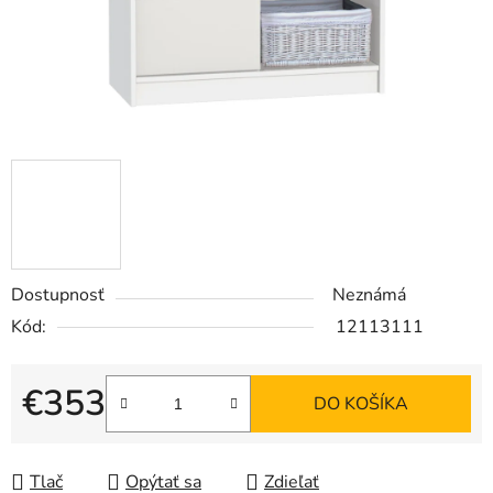
Dostupnosť
Neznámá
Kód:
12113111
€353
DO KOŠÍKA
Jednotková cena:
Tlač
Opýtať sa
Zdieľať