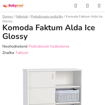
Prejsť
Hľadať
NÁKUP
na
KOŠÍK
obsah
Domov
/
Nábytok
/
Prebaľovacie podložky
/
Komoda Faktum Alda Ice
Glossy
Komoda Faktum Alda Ice
Glossy
Priemerné
Neohodnotené
Podrobnosti hodnotenia
hodnotenie
Značka:
Faktum
produktu
je
0,0
z
5
hviezdičiek.