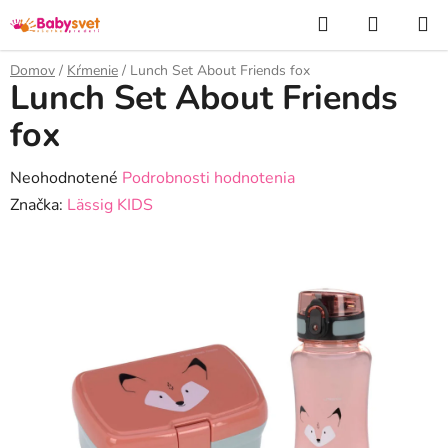
Prejsť
Hľadať
NÁKUP
na
KOŠÍK
obsah
Domov
/
Kŕmenie
/
Lunch Set About Friends fox
Lunch Set About Friends
fox
Priemerné
Neohodnotené
Podrobnosti hodnotenia
hodnotenie
Značka:
Lässig KIDS
produktu
je
0,0
z
5
hviezdičiek.