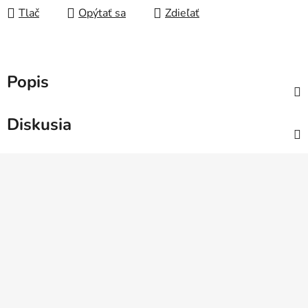
Tlač
Opýtať sa
Zdieľať
Popis
Diskusia
Z
á
p
ä
t
i
e