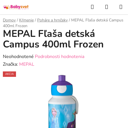
Prejsť
Hľadať
NÁKUP
na
KOŠÍK
obsah
Domov
/
Kŕmenie
/
Poháre a hrnčeky
/
MEPAL Fľaša detská Campus
400ml Frozen
MEPAL Fľaša detská
Campus 400ml Frozen
Priemerné
Neohodnotené
Podrobnosti hodnotenia
hodnotenie
Značka:
MEPAL
produktu
AKCIA
je
0,0
z
5
hviezdičiek.