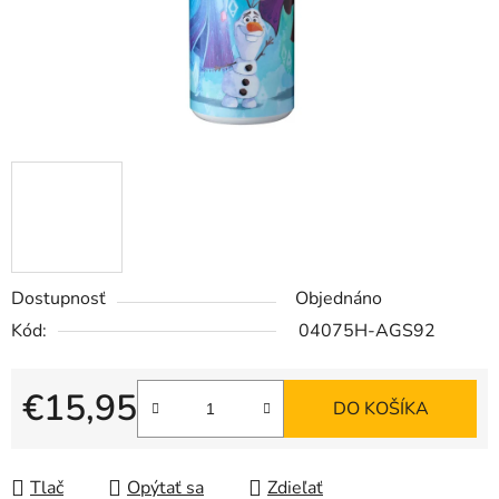
Dostupnosť
Objednáno
Kód:
04075H-AGS92
€15,95
DO KOŠÍKA
Jednotková cena:
Tlač
Opýtať sa
Zdieľať