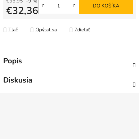
€35,95
–9 %
DO KOŠÍKA
€32,36
Jednotková cena:
Tlač
Opýtať sa
Zdieľať
Popis
Diskusia
Z
á
p
ä
t
i