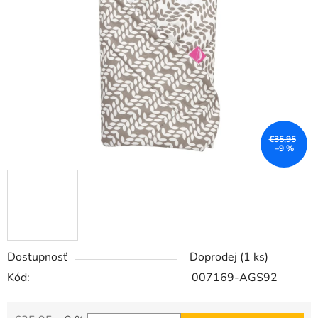
5
hviezdičiek.
€35,95
–9 %
Dostupnosť
Doprodej
(1 ks)
Kód:
007169-AGS92