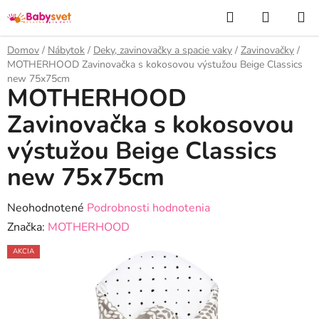
Prejsť
Hľadať
NÁKUP
na
KOŠÍK
obsah
Domov
/
Nábytok
/
Deky, zavinovačky a spacie vaky
/
Zavinovačky
/
MOTHERHOOD Zavinovačka s kokosovou výstužou Beige Classics
new 75x75cm
MOTHERHOOD
Zavinovačka s kokosovou
výstužou Beige Classics
new 75x75cm
Priemerné
Neohodnotené
Podrobnosti hodnotenia
hodnotenie
Značka:
MOTHERHOOD
produktu
AKCIA
je
0,0
z