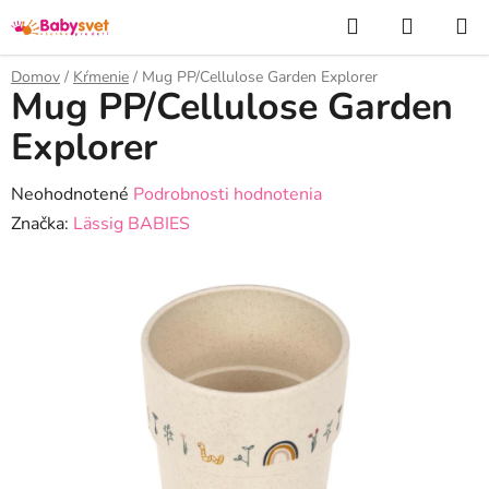
Prejsť
Hľadať
NÁKUP
na
KOŠÍK
obsah
Domov
/
Kŕmenie
/
Mug PP/Cellulose Garden Explorer
Mug PP/Cellulose Garden
Explorer
Priemerné
Neohodnotené
Podrobnosti hodnotenia
hodnotenie
Značka:
Lässig BABIES
produktu
je
0,0
z
5
hviezdičiek.