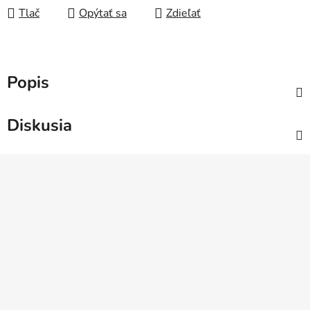
Tlač
Opýtať sa
Zdieľať
Popis
Diskusia
Z
á
p
ä
t
i
e