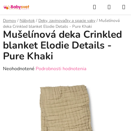
Prejsť
Hľadať
NÁKUP
na
KOŠÍK
obsah
Domov
/
Nábytok
/
Deky, zavinovačky a spacie vaky
/
Mušelínová
deka Crinkled blanket Elodie Details - Pure Khaki
Mušelínová deka Crinkled
blanket Elodie Details -
Pure Khaki
Priemerné
Neohodnotené
Podrobnosti hodnotenia
hodnotenie
produktu
je
0,0
z
5
hviezdičiek.