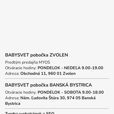
i
e
BABYSVET pobočka ZVOLEN
Predtým predajňa MYOS
Otváracie hodiny:
PONDELOK - NEDEĽA 9.00-19.00
Adresa:
Obchodná 11, 960 01 Zvolen
BABYSVET pobočka BANSKÁ BYSTRICA
Otváracie hodiny:
PONDELOK - SOBOTA 9.00-18.00
Adresa:
Nám. Ľudovíta Štúra 30, 974 05 Banská
Bystrica
Tvorba webstránok
a
SEO