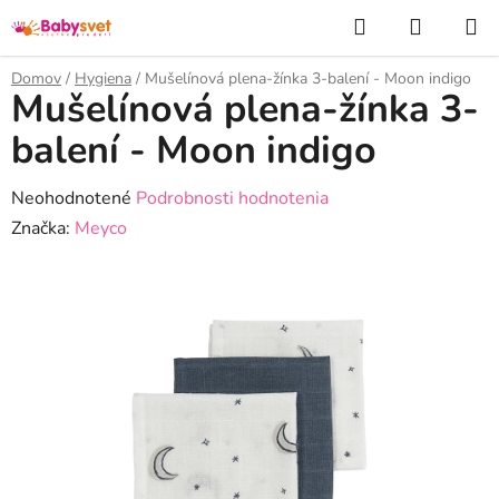
Prejsť
Hľadať
NÁKUP
na
KOŠÍK
obsah
Domov
/
Hygiena
/
Mušelínová plena-žínka 3-balení - Moon indigo
Mušelínová plena-žínka 3-
balení - Moon indigo
Priemerné
Neohodnotené
Podrobnosti hodnotenia
hodnotenie
Značka:
Meyco
produktu
je
0,0
z
5
hviezdičiek.