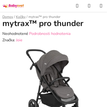
Prejsť
Hľadať
NÁKUP
na
KOŠÍK
obsah
Domov
/
Kočíky
/
mytrax™ pro thunder
mytrax™ pro thunder
Priemerné
Neohodnotené
Podrobnosti hodnotenia
hodnotenie
Značka:
Joie
produktu
je
0,0
z
5
hviezdičiek.