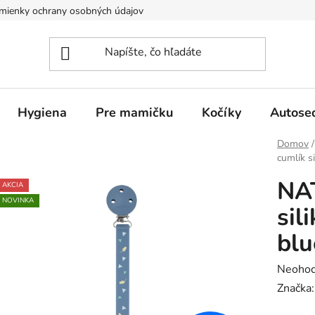
mienky ochrany osobných údajov
Hygiena
Pre mamičku
Kočíky
Autose
Domov
/
cumlík s
NAT
AKCIA
NOVINKA
sil
blu
Prieme
Neohod
hodnot
Značka
produk