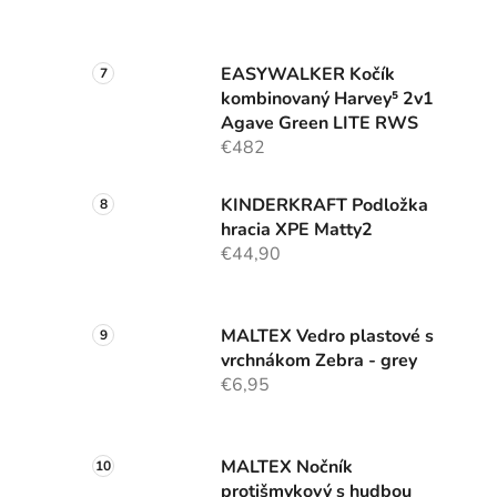
EASYWALKER Kočík
kombinovaný Harvey⁵ 2v1
Agave Green LITE RWS
€482
KINDERKRAFT Podložka
hracia XPE Matty2
€44,90
MALTEX Vedro plastové s
vrchnákom Zebra - grey
€6,95
MALTEX Nočník
protišmykový s hudbou