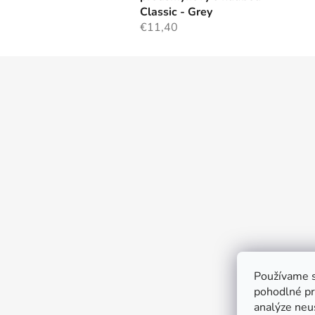
Classic - Grey
€11,40
Z
á
p
ä
t
i
e
Používame s
pohodlné pr
analýze neus