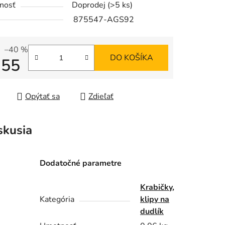
nosť
Doprodej
(>5 ks)
875547-AGS92
–40 %
DO KOŠÍKA
,55
iek.
tková cena:
Opýtať sa
Zdieľať
skusia
Dodatočné parametre
Krabičky,
Kategória
klipy na
dudlík