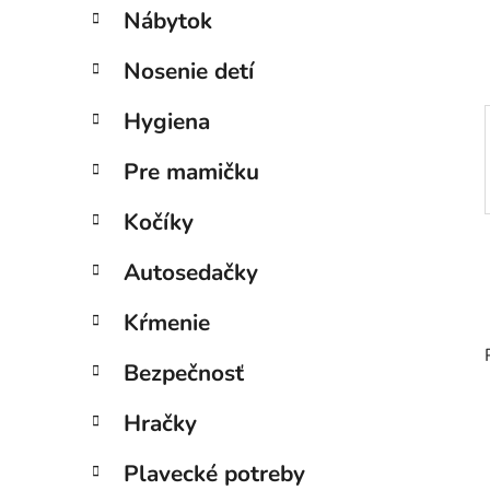
e
Nábytok
l
Nosenie detí
Hygiena
Pre mamičku
Kočíky
Autosedačky
Kŕmenie
Bezpečnosť
Hračky
Plavecké potreby