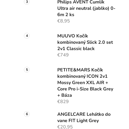
Philips AVENT Cumlík
Ultra air neutral (jablko) 0-
6m 2 ks
€8,95
MUUVO Kočík
kombinovaný Slick 2.0 set
2v1 Classic black
€749
PETITE&MARS Kočík
kombinovaný ICON 2v1
Mossy Green XXL AIR +
Core Pro i-Size Black Grey
+ Báza
€829
ANGELCARE Lehátko do
vane FIT Light Grey
€20,95