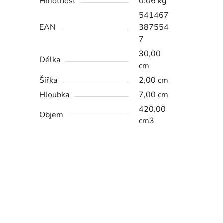
Hmotnosť
0.06 kg
541467
EAN
387554
7
30,00
Délka
cm
Šířka
2,00 cm
Hloubka
7,00 cm
420,00
Objem
cm3