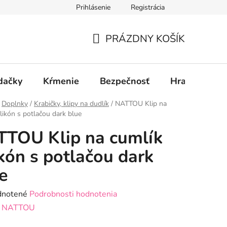
Prihlásenie
Registrácia
PRÁZDNY KOŠÍK
NÁKUPNÝ
KOŠÍK
dačky
Kŕmenie
Bezpečnosť
Hračky
P
Doplnky
/
Krabičky, klipy na dudlík
/
NATTOU Klip na
ilikón s potlačou dark blue
TOU Klip na cumlík
ikón s potlačou dark
e
rné
notené
Podrobnosti hodnotenia
enie
:
NATTOU
tu