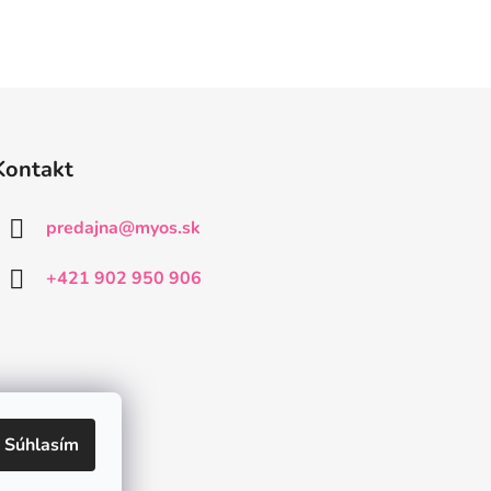
Kontakt
predajna
@
myos.sk
+421 902 950 906
Súhlasím