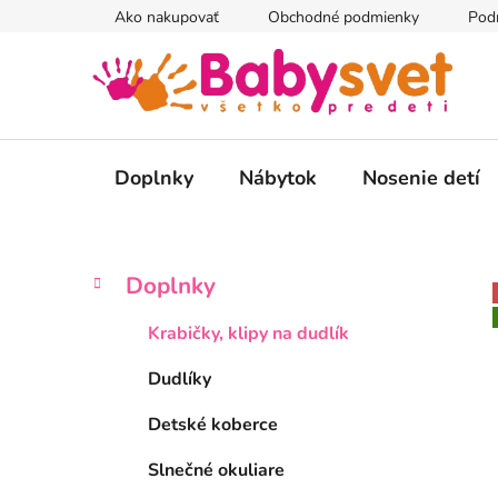
Prejsť
Ako nakupovať
Obchodné podmienky
Pod
na
obsah
Doplnky
Nábytok
Nosenie detí
B
K
Preskočiť
Doplnky
a
kategórie
o
t
č
Krabičky, klipy na dudlík
e
n
g
Dudlíky
ý
ó
p
r
Detské koberce
i
a
e
n
Slnečné okuliare