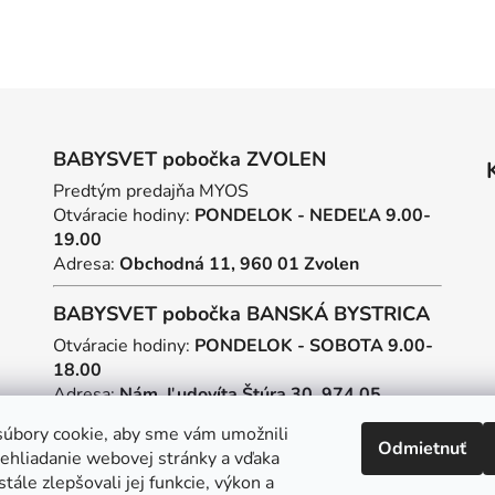
BABYSVET pobočka ZVOLEN
Predtým predajňa MYOS
Otváracie hodiny:
PONDELOK - NEDEĽA 9.00-
19.00
Adresa:
Obchodná 11, 960 01 Zvolen
BABYSVET pobočka BANSKÁ BYSTRICA
Otváracie hodiny:
PONDELOK - SOBOTA 9.00-
18.00
Adresa:
Nám. Ľudovíta Štúra 30, 974 05
Banská Bystrica
úbory cookie, aby sme vám umožnili
Odmietnuť
ehliadanie webovej stránky a vďaka
Tvorba webstránok
a
SEO
tále zlepšovali jej funkcie, výkon a