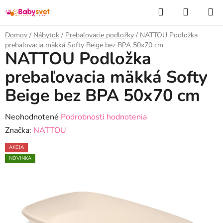
Prejsť
Hľadať
NÁKUP
na
KOŠÍK
obsah
Domov
/
Nábytok
/
Prebaľovacie podložky
/
NATTOU Podložka
prebaľovacia mäkká Softy Beige bez BPA 50x70 cm
NATTOU Podložka
prebaľovacia mäkká Softy
Beige bez BPA 50x70 cm
Priemerné
Neohodnotené
Podrobnosti hodnotenia
hodnotenie
Značka:
NATTOU
produktu
AKCIA
je
NOVINKA
0,0
z
5
hviezdičiek.