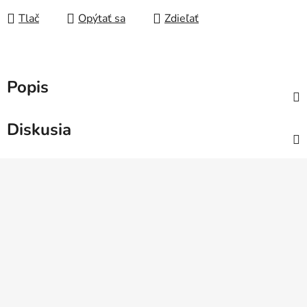
Tlač
Opýtať sa
Zdieľať
Popis
Diskusia
Z
á
p
ä
t
i
e