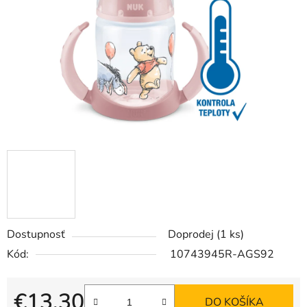
hviezdičiek.
Dostupnosť
Doprodej
(1 ks)
Kód:
10743945R-AGS92
€13,30
DO KOŠÍKA