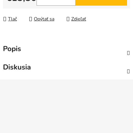
Jednotková cena:
Tlač
Opýtať sa
Zdieľať
Popis
Diskusia
Z
á
p
ä
t
i
e