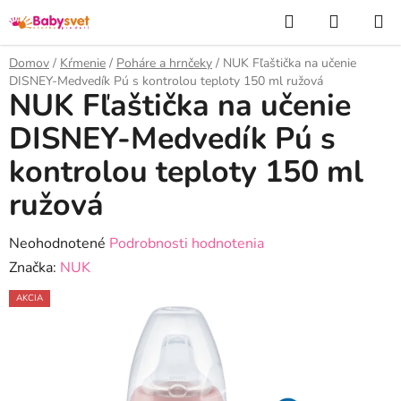
Prejsť
Hľadať
NÁKUP
na
KOŠÍK
obsah
Domov
/
Kŕmenie
/
Poháre a hrnčeky
/
NUK Fľaštička na učenie
DISNEY-Medvedík Pú s kontrolou teploty 150 ml ružová
NUK Fľaštička na učenie
DISNEY-Medvedík Pú s
kontrolou teploty 150 ml
ružová
Priemerné
Neohodnotené
Podrobnosti hodnotenia
hodnotenie
Značka:
NUK
produktu
AKCIA
je
0,0
z
5