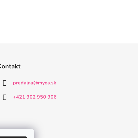
Kontakt
predajna
@
myos.sk
+421 902 950 906