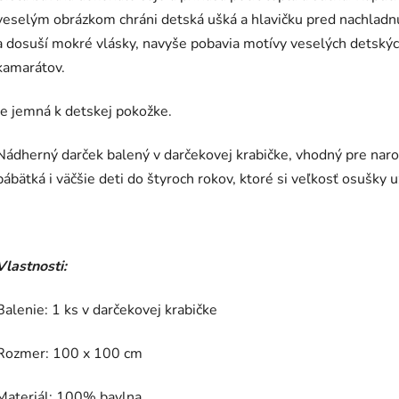
veselým obrázkom chráni detská ušká a hlavičku pred nachladn
a dosuší mokré vlásky, navyše pobavia motívy veselých detský
kamarátov.
Je jemná k detskej pokožke.
Nádherný darček balený v darčekovej krabičke, vhodný pre nar
bábätká i väčšie deti do štyroch rokov, ktoré si veľkosť osušky už
Vlastnosti:
Balenie: 1 ks v darčekovej krabičke
Rozmer: 100 x 100 cm
Materiál: 100% bavlna