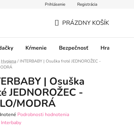
Prihlásenie
Registrácia
PRÁZDNY KOŠÍK
NÁKUPNÝ
KOŠÍK
dačky
Kŕmenie
Bezpečnosť
Hračky
P
Hygiena
/
INTERBABY | Osuška froté JEDNOROŽEC -
MODRÁ
TERBABY | Osuška
oté JEDNOROŽEC -
ELO/MODRÁ
rné
notené
Podrobnosti hodnotenia
enie
:
Interbaby
tu