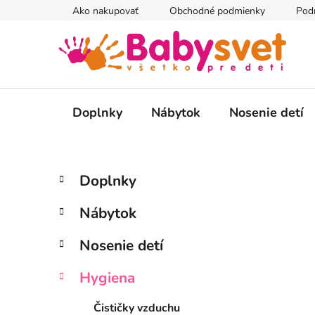
Prejsť
Ako nakupovať
Obchodné podmienky
Pod
na
obsah
Doplnky
Nábytok
Nosenie detí
B
K
Preskočiť
Doplnky
a
kategórie
o
t
č
Nábytok
e
n
g
ý
Nosenie detí
ó
p
r
Hygiena
i
a
e
n
Čističky vzduchu