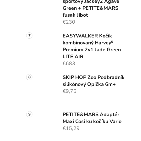
športový Jackey2 Agave
Green + PETITE&MARS
fusak Jibot
€230
EASYWALKER Kočík
kombinovaný Harvey⁵
Premium 2v1 Jade Green
LITE AIR
€683
SKIP HOP Zoo Podbradník
silikónový Opička 6m+
€9,75
PETITE&MARS Adaptér
Maxi Cosi ku kočíku Vario
€15,29