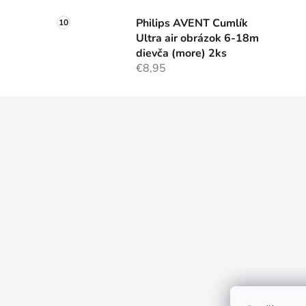
Philips AVENT Cumlík
Ultra air obrázok 6-18m
dievča (more) 2ks
€8,95
Z
á
p
ä
t
i
e