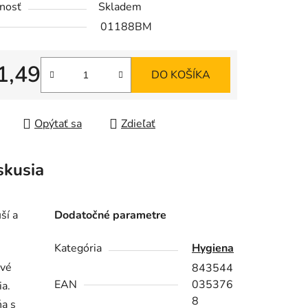
nosť
Skladem
01188BM
1,49
DO KOŠÍKA
iek.
tková cena:
Opýtať sa
Zdieľať
skusia
ší a
Dodatočné parametre
Kategória
Hygiena
ivé
843544
EAN
035376
ia.
8
ňa s