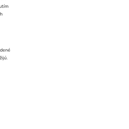
utím
ch
odené
ijú.