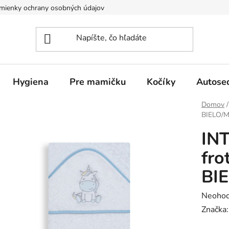
mienky ochrany osobných údajov
Hygiena
Pre mamičku
Kočíky
Autose
Domov
/
BIELO/
IN
fr
BI
Prieme
Neohod
hodnot
Značka
produk