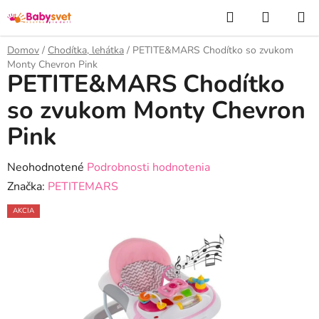
Prejsť
Hľadať
NÁKUP
na
KOŠÍK
obsah
Domov
/
Chodítka, lehátka
/
PETITE&MARS Chodítko so zvukom
Monty Chevron Pink
PETITE&MARS Chodítko
so zvukom Monty Chevron
Pink
Priemerné
Neohodnotené
Podrobnosti hodnotenia
hodnotenie
Značka:
PETITEMARS
produktu
AKCIA
je
0,0
z
5
hviezdičiek.