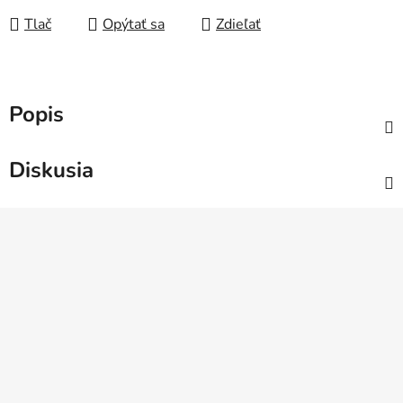
Tlač
Opýtať sa
Zdieľať
Popis
Diskusia
Z
á
p
ä
t
i
e